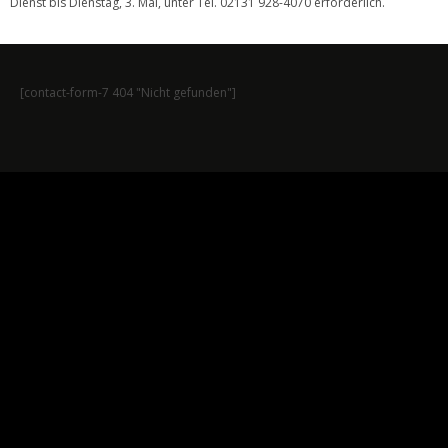
Dienst bis Dienstag, 3. Mai, unter Tel. 02131 928-4070 erforderlich.
[contact-form-7 404 "Nicht gefunden"]