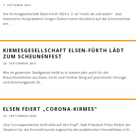
7. OKTOBER 2021
Die Kirmesgesellschaft Elsen-Fürth 1924 e. V. ist "mehr als zufrieden“ - dies
bilanzierte Vizepräsident Gregor Diekers beim Rückblick auf das Scheunenfest
am
...
KIRMESGESELLSCHAFT ELSEN-FÜRTH LÄDT
ZUM SCHEUNENFEST
26. SEPTEMBER 2021
Wie im gesamten Stadtgebiet heißt es in diesem Jahr auch für die
Brauchtumshüter aus Elsen, Fürth und Fürther Berg auf prachtvolle Umzüge
und stimmungsvolle Ze
...
ELSEN FEIERT „CORONA-KIRMES“
29. SEPTEMBER 2020
„Die Coronapandemie stellt alles auf den Kopf“, fasst Präsident Peter Reibel die
Situation für die Kirmesfreunde angesichts des ausfallenden Heimatfestes in El
...