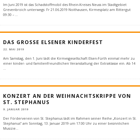
Im Juni 2019 ist das Schadstoffmobil des Rhein-Kreises Neuss im Stadtgebiet
Grevenbroich unterwegs: Fr 21.06.2019 Noithausen, Kirmesplatz am Rittergut
09:30 –
...
DAS GROSSE ELSENER KINDERFEST
22. MAI 2019
Am Samstag, den 1. Juni lädt die Kirmesgesellschaft Elsen-Fürth einmal mehr zu
einer kinder- und familienfreundlichen Veranstaltung der Extraklasse ein. Ab 14
...
KONZERT AN DER WEIHNACHTSKRIPPE VON
ST. STEPHANUS
9. JANUAR 2019
Der Förderverein von St. Stephanus lädt im Rahmen seiner Reihe „Konzert in St.
Stephanus“ am Sonntag, 13. Januar 2019 um 17.00 Uhr zu einer besinnlichen
Musizie
...