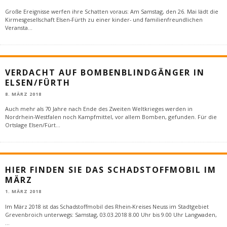
Große Ereignisse werfen ihre Schatten voraus: Am Samstag, den 26. Mai lädt die
Kirmesgesellschaft Elsen-Fürth zu einer kinder- und familienfreundlichen
Veransta
...
VERDACHT AUF BOMBENBLINDGÄNGER IN
ELSEN/FÜRTH
8. MÄRZ 2018
Auch mehr als 70 Jahre nach Ende des Zweiten Weltkrieges werden in
Nordrhein-Westfalen noch Kampfmittel, vor allem Bomben, gefunden. Für die
Ortslage Elsen/Fürt
...
HIER FINDEN SIE DAS SCHADSTOFFMOBIL IM
MÄRZ
1. MÄRZ 2018
Im März 2018 ist das Schadstoffmobil des Rhein-Kreises Neuss im Stadtgebiet
Grevenbroich unterwegs: Samstag, 03.03.2018 8.00 Uhr bis 9.00 Uhr Langwaden,
...