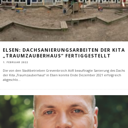
ELSEN: DACHSANIERUNGSARBEITEN DER KITA
„TRAUMZAUBERHAUS“ FERTIGGESTELLT
1. FEBRUAR 2022
Die von den Stadtbetrieben Grevenbroich AöR beauftragte Sanierung des Dachs
der Kita „Traumzauberhaus“ in Elsen konnte Ende Dezember 2021 erfolgreich
abgeschlo
...