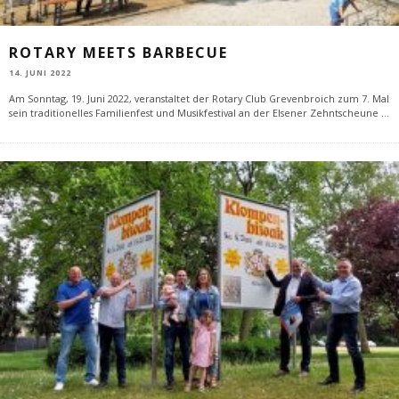
ROTARY MEETS BARBECUE
14. JUNI 2022
Am Sonntag, 19. Juni 2022, veranstaltet der Rotary Club Grevenbroich zum 7. Mal
sein traditionelles Familienfest und Musikfestival an der Elsener Zehntscheune
...