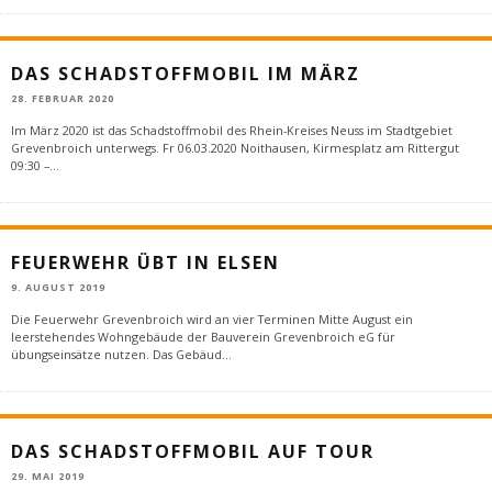
DAS SCHADSTOFFMOBIL IM MÄRZ
28. FEBRUAR 2020
Im März 2020 ist das Schadstoffmobil des Rhein-Kreises Neuss im Stadtgebiet
Grevenbroich unterwegs. Fr 06.03.2020 Noithausen, Kirmesplatz am Rittergut
09:30 –
...
FEUERWEHR ÜBT IN ELSEN
9. AUGUST 2019
Die Feuerwehr Grevenbroich wird an vier Terminen Mitte August ein
leerstehendes Wohngebäude der Bauverein Grevenbroich eG für
übungseinsätze nutzen. Das Gebäud
...
DAS SCHADSTOFFMOBIL AUF TOUR
29. MAI 2019