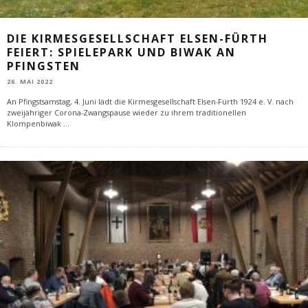
DIE KIRMESGESELLSCHAFT ELSEN-FÜRTH
FEIERT: SPIELEPARK UND BIWAK AN
PFINGSTEN
26. MAI 2022
An Pfingstsamstag, 4. Juni lädt die Kirmesgesellschaft Elsen-Fürth 1924 e. V. nach
zweijähriger Corona-Zwangspause wieder zu ihrem traditionellen
Klompenbiwak
...