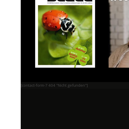
[contact-form-7 404 "Nicht gefunden"]