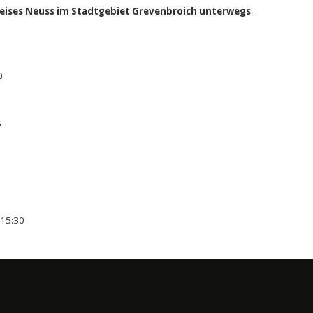
reises Neuss im Stadtgebiet Grevenbroich unterwegs
.
0
5
 15:30