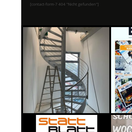
[contact-form-7 404 "Nicht gefunden"]