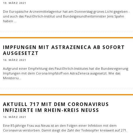
19. MÄRZ 2021
Die Europäische Arzneimittelagentur hat am Donnerstag grünes Licht gegeben -
und auch das Paul-Ehrlich-Institut und Bundesgesundheitsminister Jens Spahn
haben
...
IMPFUNGEN MIT ASTRAZENECA AB SOFORT
AUSGESETZT
16. MÄRZ 2021
Aufgrund einer Empfehlung des Paul-Ehrlich-Institutes hat die Bundesregierung
Impfungen mit dem Corona-Impfstoff von AstraZeneca ausgesetzt. Wie das
Ministeriu
...
AKTUELL 717 MIT DEM CORONAVIRUS
INFIZIERTE IM RHEIN-KREIS NEUSS
16. MÄRZ 2021
Eine 85-jährige Frau aus Neuss ist an den Folgen einer Infektion mit dem
Coronavirus verstorben. Damit steigt die Zahl der Todesopfer kreisweit auf 271.