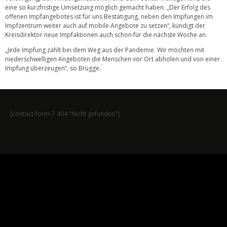
eine so kurzfristige Umsetzung möglich gemacht haben. „Der Erfolg des
offenen Impfangebotes ist für uns Bestätigung, neben den Impfungen im
Impfzentrum weiter auch auf mobile Angebote zu setzen“, kündigt der
Kreisdirektor neue Impfaktionen auch schon für die nächste Woche an.
„Jede Impfung zählt bei dem Weg aus der Pandemie. Wir möchten mit
niederschwelligen Angeboten die Menschen vor Ort abholen und von einer
Impfung überzeugen“, so Brügge.
[contact-form-7 404 "Nicht gefunden"]