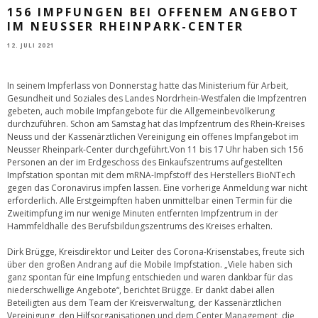
156 IMPFUNGEN BEI OFFENEM ANGEBOT
IM NEUSSER RHEINPARK-CENTER
12. JULI 2021
In seinem Impferlass von Donnerstag hatte das Ministerium für Arbeit,
Gesundheit und Soziales des Landes Nordrhein-Westfalen die Impfzentren
gebeten, auch mobile Impfangebote für die Allgemeinbevölkerung
durchzuführen. Schon am Samstag hat das Impfzentrum des Rhein-Kreises
Neuss und der Kassenärztlichen Vereinigung ein offenes Impfangebot im
Neusser Rheinpark-Center durchgeführt.Von 11 bis 17 Uhr haben sich 156
Personen an der im Erdgeschoss des Einkaufszentrums aufgestellten
Impfstation spontan mit dem mRNA-Impfstoff des Herstellers BioNTech
gegen das Coronavirus impfen lassen. Eine vorherige Anmeldung war nicht
erforderlich. Alle Erstgeimpften haben unmittelbar einen Termin für die
Zweitimpfung im nur wenige Minuten entfernten Impfzentrum in der
Hammfeldhalle des Berufsbildungszentrums des Kreises erhalten.
Dirk Brügge, Kreisdirektor und Leiter des Corona-Krisenstabes, freute sich
über den großen Andrang auf die Mobile Impfstation. „Viele haben sich
ganz spontan für eine Impfung entschieden und waren dankbar für das
niederschwellige Angebote“, berichtet Brügge. Er dankt dabei allen
Beteiligten aus dem Team der Kreisverwaltung, der Kassenärztlichen
Vereinigung, den Hilfsorganisationen und dem Center Management, die