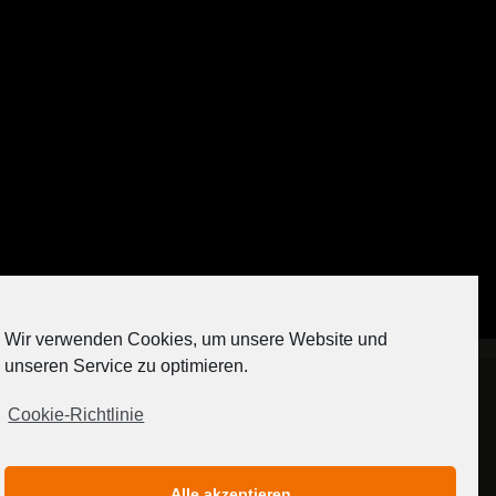
Auf Instagram folgen
Wir verwenden Cookies, um unsere Website und
[contact-form-7 404 "Nicht gefunden"]
unseren Service zu optimieren.
Cookie-Richtlinie
IMPRESSUM
DATENSCHUTZERKLÄRUNG
Alle akzeptieren