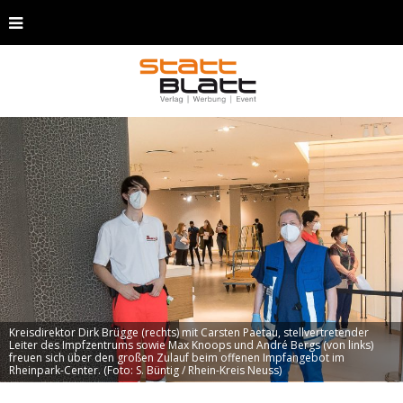
Kreisdirektor Dirk Brügge (rechts) mit Carsten Paetau, stellvertretender
Leiter des Impfzentrums sowie Max Knoops und André Bergs (von links)
freuen sich über den großen Zulauf beim offenen Impfangebot im
Rheinpark-Center. (Foto: S. Büntig / Rhein-Kreis Neuss)