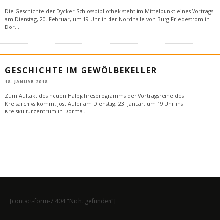
Die Geschichte der Dycker Schlossbibliothek steht im Mittelpunkt eines Vortrags
am Dienstag, 20. Februar, um 19 Uhr in der Nordhalle von Burg Friedestrom in
Dor
...
GESCHICHTE IM GEWÖLBEKELLER
18. JANUAR 2018
Zum Auftakt des neuen Halbjahresprogramms der Vortragsreihe des
Kreisarchivs kommt Jost Auler am Dienstag, 23. Januar, um 19 Uhr ins
Kreiskulturzentrum in Dorma
...
[contact-form-7 404 "Nicht gefunden"]