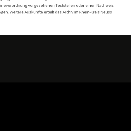
täneverordnung vorgesehenen Teststellen oder einen Nachweis
en. Weitere Auskünfte erteilt das Archiv im Rhein-Kreis Neuss