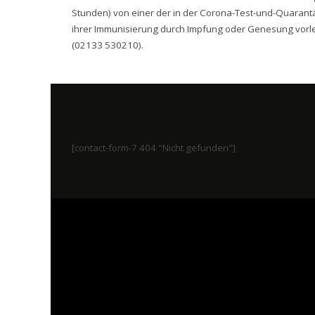
Stunden) von einer der in der Corona-Test-und-Quaran
ihrer Immunisierung durch Impfung oder Genesung vorleg
(02133 530210).
[contact-form-7 404 "Nicht gefunden"]