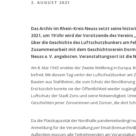
2. AUGUST 2021
Das Archiv im Rhein-Kreis Neuss setzt seine histo
2021, um 19 Uhr wird der Vorsitzende des Vereins „
über die Geschichte des Luftschutzbunkers am Feld
Zusammenarbeit mit dem Geschichtsverein Dormag
Neuss e. V. angeboten. Veranstaltungsort ist die 
Am 8. Mai 1945 endete der Zweite Weltkrieg in Europa. Be
befreit. Mit diesem Tag verlor der Luftschutzbunker am
Bauten aus Stahlbeton, die zum Schutz der Bevölkerung e
Erst kürzlich konnte sie der Öffentlichkeit wieder zugäng
Luftschutz der Stadt Zons und seine Notwendigkeit. Unt
Geschichten jener Zonserinnen und Zonser, die dort Sch
Da die Platzkapazität der Nordhalle pandemiebedingt nu
Anmeldung für die Veranstaltung per Email (
kreisarchiv
Außerdem müssen alle Teilnehmenden am Veranstaltungst