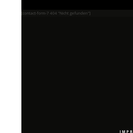
[contact-form-7 404 "Nicht gefunden"]
IMP