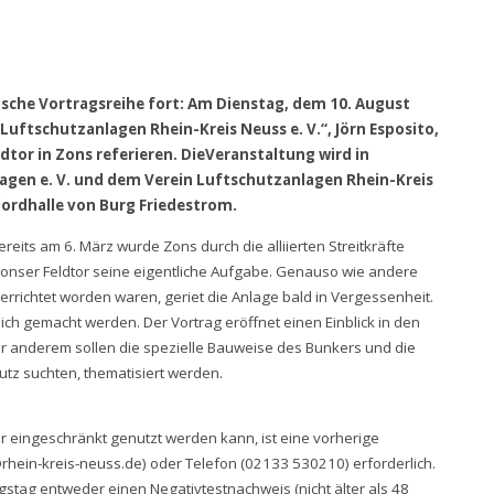
rische Vortragsreihe fort: Am Dienstag, dem 10. August
Luftschutzanlagen Rhein-Kreis Neuss e. V.“, Jörn Esposito,
tor in Zons referieren. DieVeranstaltung wird in
en e. V. und dem Verein Luftschutzanlagen Rhein-Kreis
Nordhalle von Burg Friedestrom.
reits am 6. März wurde Zons durch die alliierten Streitkräfte
 Zonser Feldtor seine eigentliche Aufgabe. Genauso wie andere
rrichtet worden waren, geriet die Anlage bald in Vergessenheit.
lich gemacht werden. Der Vortrag eröffnet einen Einblick in den
er anderem sollen die spezielle Bauweise des Bunkers und die
utz suchten, thematisiert werden.
r eingeschränkt genutzt werden kann, ist eine vorherige
@rhein-kreis-neuss.de
) oder Telefon (02133 530210) erforderlich.
ag entweder einen Negativtestnachweis (nicht älter als 48