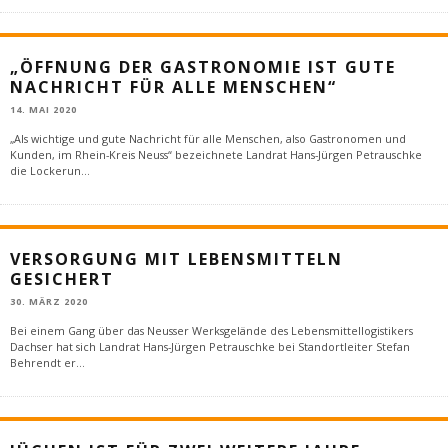
„ÖFFNUNG DER GASTRONOMIE IST GUTE
NACHRICHT FÜR ALLE MENSCHEN“
14. MAI 2020
„Als wichtige und gute Nachricht für alle Menschen, also Gastronomen und
Kunden, im Rhein-Kreis Neuss“ bezeichnete Landrat Hans-Jürgen Petrauschke
die Lockerun
...
VERSORGUNG MIT LEBENSMITTELN
GESICHERT
30. MÄRZ 2020
Bei einem Gang über das Neusser Werksgelände des Lebensmittellogistikers
Dachser hat sich Landrat Hans-Jürgen Petrauschke bei Standortleiter Stefan
Behrendt er
...