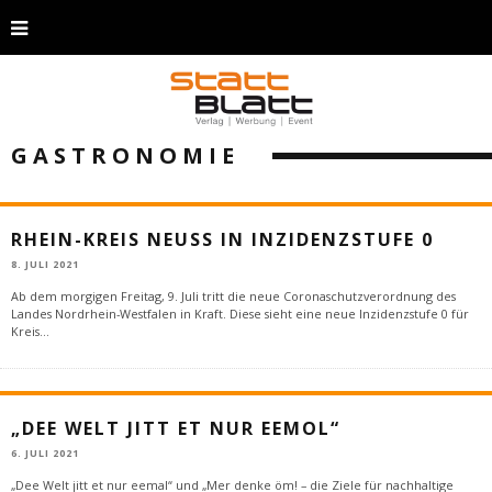
GASTRONOMIE
RHEIN-KREIS NEUSS IN INZIDENZSTUFE 0
8. JULI 2021
Ab dem morgigen Freitag, 9. Juli tritt die neue Coronaschutzverordnung des
Landes Nordrhein-Westfalen in Kraft. Diese sieht eine neue Inzidenzstufe 0 für
Kreis
...
„DEE WELT JITT ET NUR EEMOL“
6. JULI 2021
„Dee Welt jitt et nur eemal“ und „Mer denke öm! – die Ziele für nachhaltige