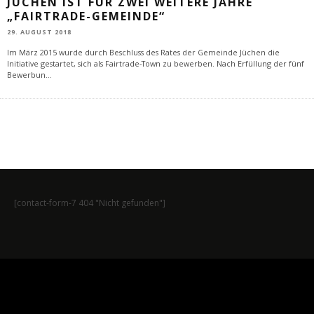
JÜCHEN IST FÜR ZWEI WEITERE JAHRE
„FAIRTRADE-GEMEINDE“
29. AUGUST 2018
Im März 2015 wurde durch Beschluss des Rates der Gemeinde Jüchen die
Initiative gestartet, sich als Fairtrade-Town zu bewerben. Nach Erfüllung der fünf
Bewerbun
...
[contact-form-7 404 "Nicht gefunden"]