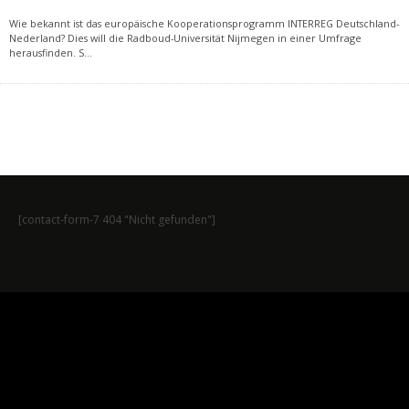
Wie bekannt ist das europäische Kooperationsprogramm INTERREG Deutschland-
Nederland? Dies will die Radboud-Universität Nijmegen in einer Umfrage
herausfinden. S
...
[contact-form-7 404 "Nicht gefunden"]