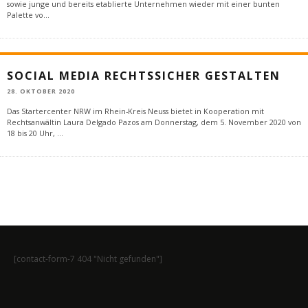
sowie junge und bereits etablierte Unternehmen wieder mit einer bunten
Palette vo
...
SOCIAL MEDIA RECHTSSICHER GESTALTEN
28. OKTOBER 2020
Das Startercenter NRW im Rhein-Kreis Neuss bietet in Kooperation mit
Rechtsanwältin Laura Delgado Pazos am Donnerstag, dem 5. November 2020 von
18 bis 20 Uhr,
...
[contact-form-7 404 "Nicht gefunden"]