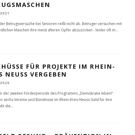
RUGSMASCHEN
 2021
 der Betrugsversuche bei Senioren reißt nicht ab. Betrüger versuchen mit
edlichen Maschen ihre meist älteren Opfer abzuzocken - leider oft m
...
HÜSSE FÜR PROJEKTE IM RHEIN-
S NEUSS VERGEBEN
 2020
n der zweiten Förderperiode des Programms „Demokratie leben!“
sechs Vereine und Bündnisse im Rhein-Kreis Neuss Geld für ihre
Mit die
...