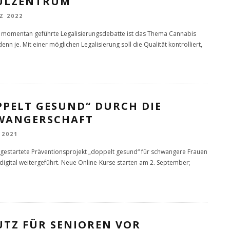
ULZENTRUM
Z 2022
 momentan geführte Legalisierungsdebatte ist das Thema Cannabis
denn je. Mit einer möglichen Legalisierung soll die Qualität kontrolliert,
PPELT GESUND“ DURCH DIE
WANGERSCHAFT
 2021
gestartete Präventionsprojekt „doppelt gesund“ für schwangere Frauen
t digital weitergeführt. Neue Online-Kurse starten am 2. September;
UTZ FÜR SENIOREN VOR