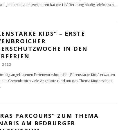
ocs. „In den letzten zwei Jahren hat die HIV-Beratung häufig telefonisch
...
ENSTARKE KIDS“ – ERSTE
VENBROICHER
DERSCHUTZWOCHE IN DEN
ERFERIEN
L 2022
stmalig angebotenen Ferienworkshops für „Bärenstarke Kids“ erwarten
r aus Grevenbroich viele Angebote rund um das Thema Kinderschutz
.
„GRAS PARCOURS“ ZUM THEMA
NABIS AM BEDBURGER