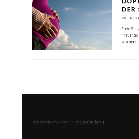
DOP
DER
20. APR
Freie Plä
Präventio
wöchent
..
[contact-form-7 404 "Nicht gefunden"]