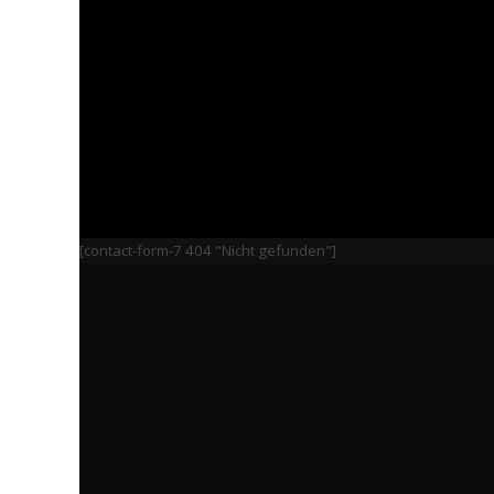
[contact-form-7 404 "Nicht gefunden"]