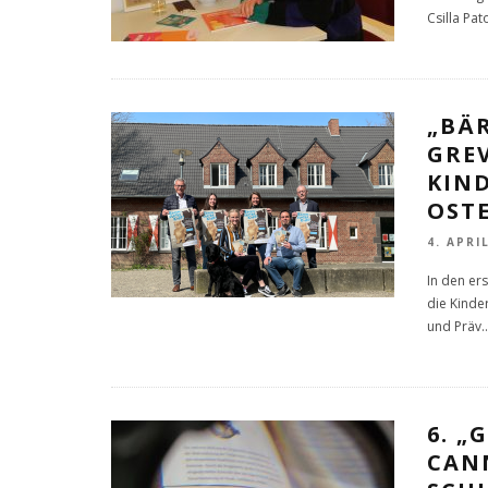
Csilla Pat
„BÄR
GRE
KIN
OST
4. APRI
In den er
die Kinde
und Präv
..
6. 
CAN