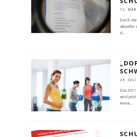
SCH
12. MÄR
Durch die
aktueller 
d
...
„DO
SCH
24. JULI
Das 2011 
wird jetz
Anme
...
SCH