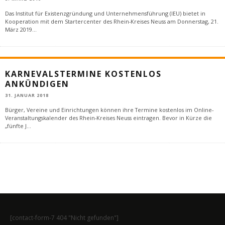
Das Institut für Existenzgründung und Unternehmensführung (IEU) bietet in
Kooperation mit dem Startercenter des Rhein-Kreises Neuss am Donnerstag, 21.
März 2019
...
KARNEVALSTERMINE KOSTENLOS
ANKÜNDIGEN
31. JANUAR 2018
Bürger, Vereine und Einrichtungen können ihre Termine kostenlos im Online-
Veranstaltungskalender des Rhein-Kreises Neuss eintragen. Bevor in Kürze die
„fünfte J
...
[contact-form-7 404 "Nicht gefunden"]