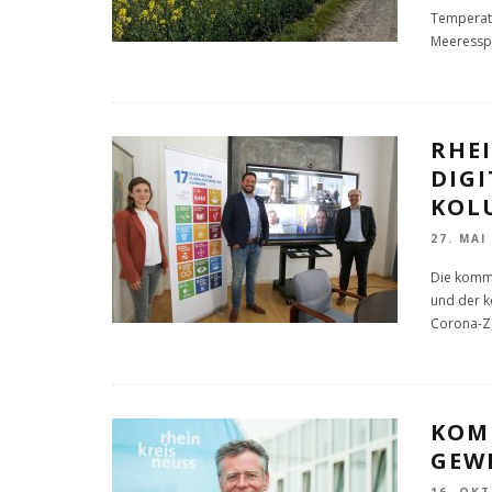
Temperatu
Meeressp
RHEI
DIG
KOL
27. MAI
Die kommu
und der 
Corona-Ze
KOM
GEW
16. OK