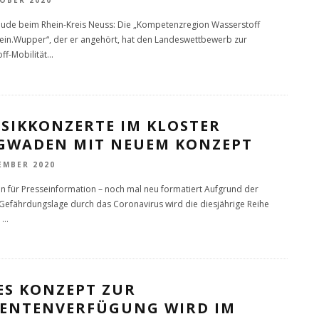
ude beim Rhein-Kreis Neuss: Die „Kompetenzregion Wasserstoff
ein.Wupper“, der er angehört, hat den Landeswettbewerb zur
ff-Mobilität
...
SSIKKONZERTE IM KLOSTER
GWADEN MIT NEUEM KONZEPT
EMBER 2020
 für Presseinformation – noch mal neu formatiert Aufgrund der
 Gefährdungslage durch das Coronavirus wird die diesjährige Reihe
e
...
ES KONZEPT ZUR
IENTENVERFÜGUNG WIRD IM