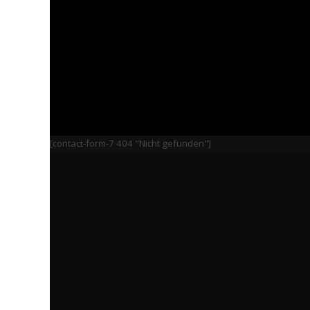
[contact-form-7 404 "Nicht gefunden"]