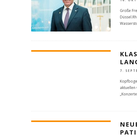
Große Fre
Düssel.Rh
Wassersto
KLA
LAN
7. SEPT
Kopfbogen
aktuellen
„Konzert
NEU
PAT