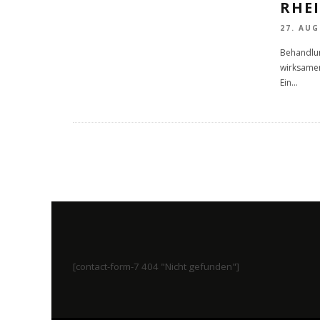
RHE
27. AUG
Behandlun
wirksamer
Ein
...
[contact-form-7 404 "Nicht gefunden"]