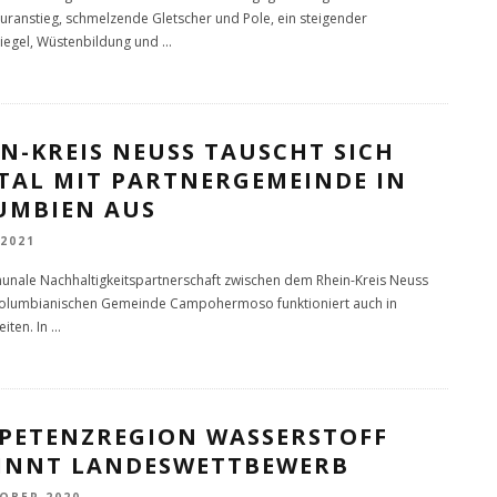
ranstieg, schmelzende Gletscher und Pole, ein steigender
iegel, Wüstenbildung und
...
N-KREIS NEUSS TAUSCHT SICH
ITAL MIT PARTNERGEMEINDE IN
UMBIEN AUS
 2021
nale Nachhaltigkeitspartnerschaft zwischen dem Rhein-Kreis Neuss
kolumbianischen Gemeinde Campohermoso funktioniert auch in
iten. In
...
PETENZREGION WASSERSTOFF
INNT LANDESWETTBEWERB
TOBER 2020