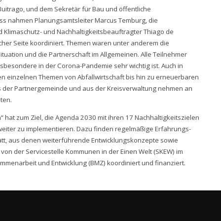
uitrago, und dem Sekretär für Bau und öffentliche
euss nahmen Planungsamtsleiter Marcus Temburg, die
d Klimaschutz- und Nachhaltigkeitsbeauftragter Thiago de
scher Seite koordiniert. Themen waren unter anderem die
ituation und die Partnerschaft im Allgemeinen. Alle Teilnehmer
sbesondere in der Corona-Pandemie sehr wichtig ist. Auch in
den einzelnen Themen von Abfallwirtschaft bis hin zu erneuerbaren
us der Partnergemeinde und aus der Kreisverwaltung nehmen an
ten.
 hat zum Ziel, die Agenda 2030 mit ihren 17 Nachhaltigkeitszielen
eiter zu implementieren. Dazu finden regelmäßige Erfahrungs-
tt, aus denen weiterführende Entwicklungskonzepte sowie
 von der Servicestelle Kommunen in der Einen Welt (SKEW) im
ammenarbeit und Entwicklung (BMZ) koordiniert und finanziert.