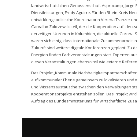
landwirtschaftlichen Genossenschaft Asprocamp, Jorge B
Dienstleistungen, Fredy Aguirre. Für den Rhein-Kreis N
entwicklungspolitische Koordinatorin Verena Tranzer un
Carvalho Zakrzewski teil, der die Kooperation auf deut
derzeitigen Unruhen in Kolumbien, die aktuelle Corona-S
waren sich einig, dass internationale Zusammenarbeit in
Zukunft sind weitere digitale Konferenzen geplant. Zu 
Energien finden Fachveranstaltungen statt. Experten a
diesen Veranstaltungen ebenso teil wie externe Referen
Das Projekt „Kommunale Nachhaltigkeitspartnerschaften“
auf kommunaler Ebene gemeinsam zu lokalisieren und w
und Wissensaustausche zwischen den Verwaltungen sta
Kooperationsprojekte entstehen sollen. Das Projekt wird
Auftrag des Bundesministeriums für wirtschaftliche Zus