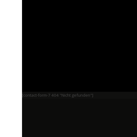
[contact-form-7 404 "Nicht gefunden"]