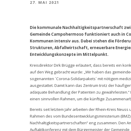
27. MAI 2021
Die kommunale Nachhaltigkeitspartnerschaft zwi
Gemeinde Campohermoso funktioniert auch in Coro
Kommunen intensiv aus. Dabei stehen die Förderun
Strukturen, Abfallwirtschaft, erneuerbare Energie
Entwicklungskonzepte im Mittelpunkt.
Kreisdirektor Dirk Brügge erläutert, dass bereits ein k
auf den Weg gebracht wurde: „Wir haben das gemein
sogenannten ´Corona-Solidarpakets´ mit nötigem mediz
ausgestattet. Damit kann das Zentrum trotz der häufigen
adäquate Behandlung der Patienten zu gewährleisten.“ 
einen sinnvollen Rahmen, um die künftige Zusammenarbei
Bereits seit letztem Jahr arbeiten der Rhein-Kreis Ne
Rahmen des vom Bundesentwicklungsministerium (BMZ)
Nachhaltigkeitspartnerschaften“ eng zusammen. Den An
Auftaktkonferenz mit dem Bürgermeister der Gemeinde, 