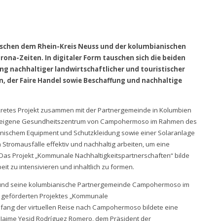
schen dem Rhein-Kreis Neuss und der kolumbianischen
na-Zeiten. In digitaler Form tauschen sich die beiden
g nachhaltiger landwirtschaftlicher und touristischer
n, der Faire Handel sowie Beschaffung und nachhaltige
onkretes Projekt zusammen mit der Partnergemeinde in Kolumbien
deeigene Gesundheitszentrum von Campohermoso im Rahmen des
inischem Equipment und Schutzkleidung sowie einer Solaranlage
 Stromausfälle effektiv und nachhaltig arbeiten, um eine
Das Projekt „Kommunale Nachhaltigkeitspartnerschaften“ bilde
t zu intensivieren und inhaltlich zu formen.
uss und seine kolumbianische Partnergemeinde Campohermoso im
 geförderten Projektes „Kommunale
fang der virtuellen Reise nach Campohermoso bildete eine
Jaime Yesid Rodríguez Romero, dem Präsident der