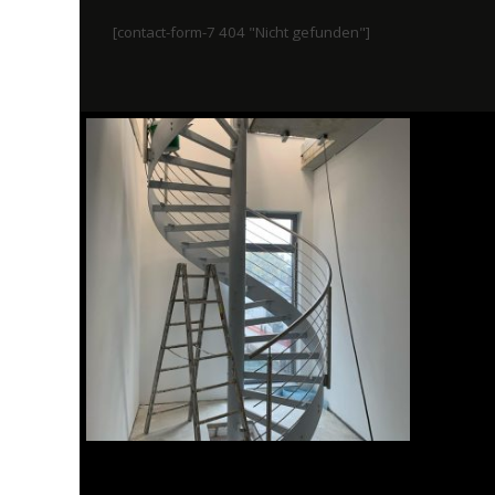
[contact-form-7 404 "Nicht gefunden"]