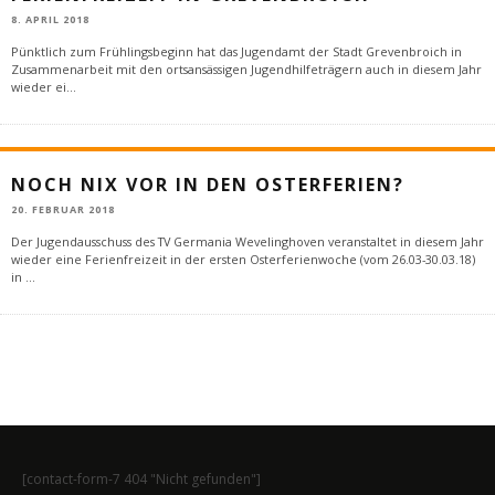
8. APRIL 2018
Pünktlich zum Frühlingsbeginn hat das Jugendamt der Stadt Grevenbroich in
Zusammenarbeit mit den ortsansässigen Jugendhilfeträgern auch in diesem Jahr
wieder ei
...
NOCH NIX VOR IN DEN OSTERFERIEN?
20. FEBRUAR 2018
Der Jugendausschuss des TV Germania Wevelinghoven veranstaltet in diesem Jahr
wieder eine Ferienfreizeit in der ersten Osterferienwoche (vom 26.03-30.03.18)
in
...
[contact-form-7 404 "Nicht gefunden"]