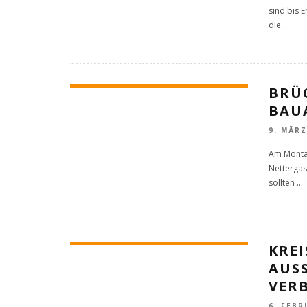
sind bis 
die
...
BRÜC
BAU
9. MÄRZ
Am Montag
Nettergas
sollten
...
KREI
USS
ERB
6. FEBR