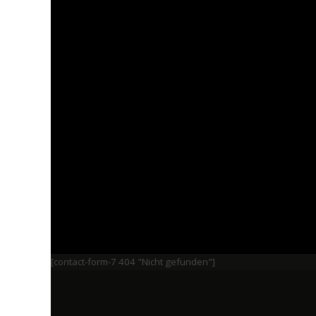
[contact-form-7 404 "Nicht gefunden"]