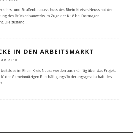
rkehrs- und Straßenbauausschuss des Rhein-Kreises Neuss hat der
rung des Brückenbauwerks im Zuge der K 18 bei Dormagen
t. Die zuständ
...
CKE IN DEN ARBEITSMARKT
UAR 2018
rbeitslose im Rhein-Kreis Neuss werden auch künftig über das Projekt
“ der Gemeinnützigen Beschäftigungsförderungsgesellschaft des
is
...