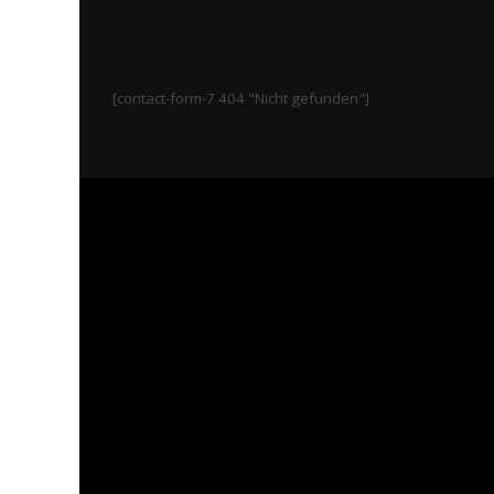
[contact-form-7 404 "Nicht gefunden"]