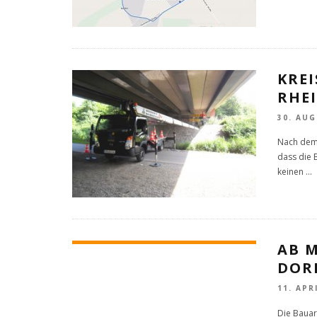
KRE
RHEI
30. AUG
Nach dem 
dass die 
keinen
...
AB 
DOR
11. APR
Die Bauar