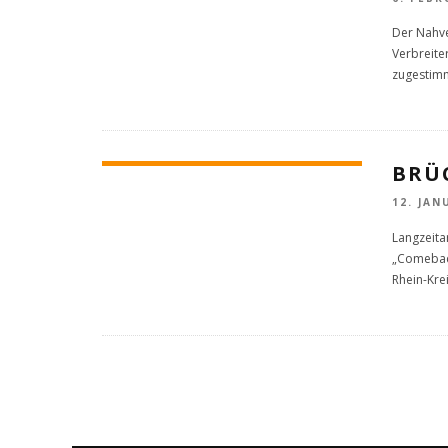
Der Nahve
Verbreite
zugestimm
BRÜ
12. JAN
Langzeita
„Comeback
Rhein-Kre