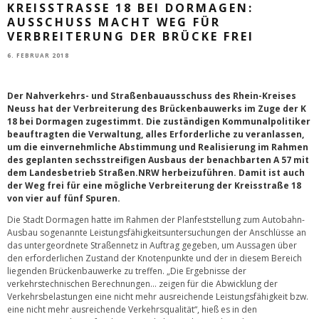
KREISSTRASSE 18 BEI DORMAGEN: A
USSCHUSS MACHT WEG FÜR V
ERBREITERUNG DER BRÜCKE FREI
6. FEBRUAR 2018
Der Nahverkehrs- und Straßenbauausschuss des Rhein-Kreises
Neuss hat der Verbreiterung des Brückenbauwerks im Zuge der K
18 bei Dormagen zugestimmt. Die zuständigen Kommunalpolitiker
beauftragten die Verwaltung, alles Erforderliche zu veranlassen,
um die einvernehmliche Abstimmung und Realisierung im Rahmen
des geplanten sechsstreifigen Ausbaus der benachbarten A 57 mit
dem Landesbetrieb Straßen.NRW herbeizuführen. Damit ist auch
der Weg frei für eine mögliche Verbreiterung der Kreisstraße 18
von vier auf fünf Spuren.
Die Stadt Dormagen hatte im Rahmen der Planfeststellung zum Autobahn-
Ausbau sogenannte Leistungsfähigkeitsuntersuchungen der Anschlüsse an
das untergeordnete Straßennetz in Auftrag gegeben, um Aussagen über
den erforderlichen Zustand der Knotenpunkte und der in diesem Bereich
liegenden Brückenbauwerke zu treffen. „Die Ergebnisse der
verkehrstechnischen Berechnungen… zeigen für die Abwicklung der
Verkehrsbelastungen eine nicht mehr ausreichende Leistungsfähigkeit bzw.
eine nicht mehr ausreichende Verkehrsqualität“, hieß es in den