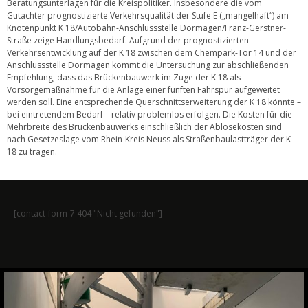
Beratungsunterlagen für die Kreispolitiker. Insbesondere die vom
Gutachter prognostizierte Verkehrsqualität der Stufe E („mangelhaft“) am
Knotenpunkt K 18/Autobahn-Anschlussstelle Dormagen/Franz-Gerstner-
Straße zeige Handlungsbedarf. Aufgrund der prognostizierten
Verkehrsentwicklung auf der K 18 zwischen dem Chempark-Tor 14 und der
Anschlussstelle Dormagen kommt die Untersuchung zur abschließenden
Empfehlung, dass das Brückenbauwerk im Zuge der K 18 als
Vorsorgemaßnahme für die Anlage einer fünften Fahrspur aufgeweitet
werden soll. Eine entsprechende Querschnittserweiterung der K 18 könnte –
bei eintretendem Bedarf – relativ problemlos erfolgen. Die Kosten für die
Mehrbreite des Brückenbauwerks einschließlich der Ablösekosten sind
nach Gesetzeslage vom Rhein-Kreis Neuss als Straßenbaulastträger der K
18 zu tragen.
[contact-form-7 404 "Nicht gefunden"]