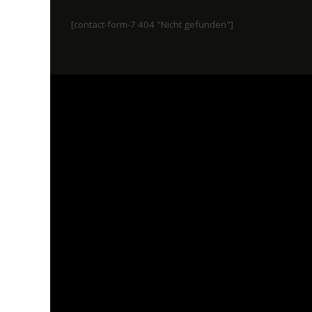
[contact-form-7 404 "Nicht gefunden"]