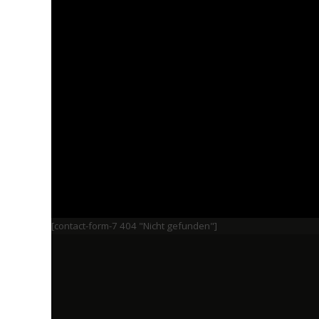
[contact-form-7 404 "Nicht gefunden"]