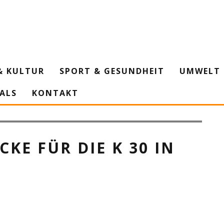
& KULTUR
SPORT & GESUNDHEIT
UMWELT 
IALS
KONTAKT
iligen und Kreisverkehr bei Elvekum. (Fotos: Grafik/Rhein-Kreis Neuss)
KE FÜR DIE K 30 IN