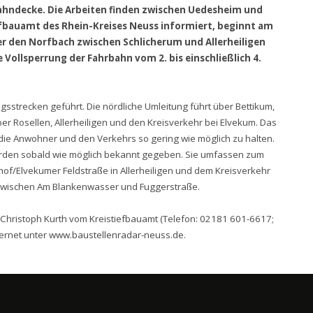
rbahndecke. Die Arbeiten finden zwischen Uedesheim und
Tiefbauamt des Rhein-Kreises Neuss informiert, beginnt am
r den Norfbach zwischen Schlicherum und Allerheiligen
e Vollsperrung der Fahrbahn vom 2. bis einschließlich 4.
gsstrecken geführt. Die nördliche Umleitung führt über Bettikum,
über Rosellen, Allerheiligen und den Kreisverkehr bei Elvekum. Das
r die Anwohner und den Verkehrs so gering wie möglich zu halten.
erden sobald wie möglich bekannt gegeben. Sie umfassen zum
of/Elvekumer Feldstraße in Allerheiligen und dem Kreisverkehr
zwischen Am Blankenwasser und Fuggerstraße.
Christoph Kurth vom Kreistiefbauamt (Telefon: 02181 601-6617;
ternet unter
www.baustellenradar-neuss.de
.