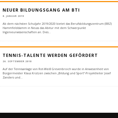
NEUER BILDUNGSGANG AM BTI
8. JANUAR 2019
Ab dem nächsten Schuljahr 2019/2020 bietet das Berufsbildungszentrum (BBZ)
Hammfelddamm in Neuss das Abitur mit dem Schwerpunkt
Ingenieurwissenschaften an. Dies
...
TENNIS-TALENTE WERDEN GEFÖRDERT
26. SEPTEMBER 2018
Auf der Tennisanlage von Rot-Weiß Grevenbroich wurde in Anwesenheit von
Bürgermeister Klaus Krützen zwischen „Bildung und Sport“-Projektleiter Josef
Zanders und
...