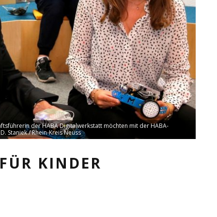
äftsführerin der HABA Digitalwerkstatt möchten mit der HABA-
 D. Staniek / Rhein-Kreis Neuss
 FÜR KINDER