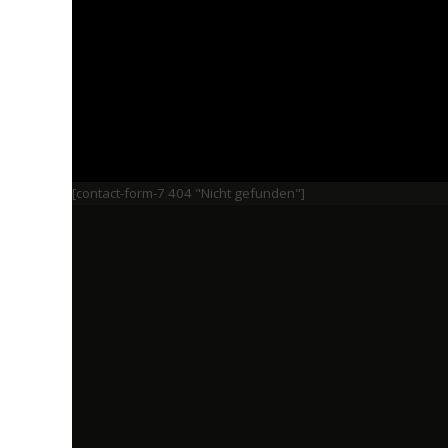
[contact-form-7 404 "Nicht gefunden"]