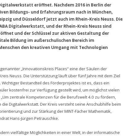
Digitalwerkstatt eröffnet. Nachdem 2016 in Berlin der
ativen Bildungs- und Erfahrungsraum nach in München,
pzig und Düsseldorf jetzt auch im Rhein-Kreis Neuss. Die
HABA Digitalwerkstatt, und der Rhein-Kreis Neuss sind
öffnet und der Schlüssel zur aktiven Gestaltung der
gitale Bildung im außerschulischen Bereich im
n Menschen den kreativen Umgang mit Technologien
sogenannter „Innovationskreis Places“ eine der Säulen der
Kreis Neuss. Die Unterstützung läuft über fünf Jahre mit dem Ziel
 Wichtiger Bestandteil des Förderprojektes ist es, dass ein
er kostenfrei zur Verfügung gestellt wird, um möglichst vielen
 „Um zentrale Kompetenzen für die Berufswelt 4.0 zu fördern,
ie Digitalwerkstatt. Der Kreis versteht seine Anschubhilfe beim
sorientierung und zur Stärkung der MINT-Fächer Mathematik,
andrat Hans-Jürgen Petrauschke.
ern vielfältige Möglichkeiten in einer Welt, in der informatische