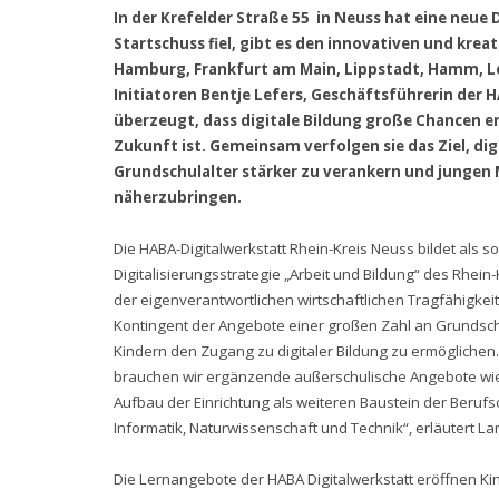
In der Krefelder Straße 55 in Neuss hat eine neue 
Startschuss fiel, gibt es den innovativen und kre
Hamburg, Frankfurt am Main, Lippstadt, Hamm, Lei
Initiatoren Bentje Lefers, Geschäftsführerin der 
überzeugt, dass digitale Bildung große Chancen er
Zukunft ist. Gemeinsam verfolgen sie das Ziel, di
Grundschulalter stärker zu verankern und junge
näherzubringen.
Die HABA-Digitalwerkstatt Rhein-Kreis Neuss bildet als 
Digitalisierungsstrategie „Arbeit und Bildung“ des Rhein-
der eigenverantwortlichen wirtschaftlichen Tragfähigkeit.
Kontingent der Angebote einer großen Zahl an Grundschül
Kindern den Zugang zu digitaler Bildung zu ermöglichen.
brauchen wir ergänzende außerschulische Angebote wie d
Aufbau der Einrichtung als weiteren Baustein der Beruf
Informatik, Naturwissenschaft und Technik“, erläutert L
Die Lernangebote der HABA Digitalwerkstatt eröffnen Kind