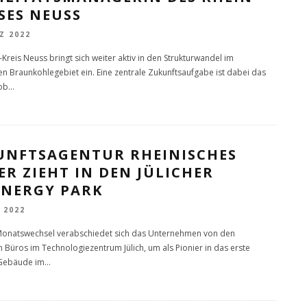
SES NEUSS
Z 2022
Kreis Neuss bringt sich weiter aktiv in den Strukturwandel im
en Braunkohlegebiet ein. Eine zentrale Zukunftsaufgabe ist dabei das
ob
...
UNFTSAGENTUR RHEINISCHES
ER ZIEHT IN DEN JÜLICHER
INERGY PARK
 2022
Monatswechsel verabschiedet sich das Unternehmen von den
n Büros im Technologiezentrum Jülich, um als Pionier in das erste
 Gebäude im
...