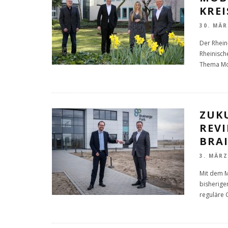
KREI
30. MÄR
Der Rhein-
Rheinisch
Thema M
ZUK
REVI
BRA
3. MÄRZ
Mit dem 
bisherige
reguläre