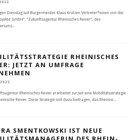
 2022
gen Dienstag lud Bürgermeister Klaus Krützen Vertreter*innen von der
rojekte GmbH", "Zukunftsagentur Rheinisches Revier", des
teriums
...
ILITÄTSSTRATEGIE RHEINISCHES
ER: JETZT AN UMFRAGE
LNEHMEN
 2022
tsagentur Rheinisches Revier erarbeitet zurzeit eine Mobilitätsstrategie
einische Revier. Diese Strategie soll dazu beitragen, das Rheinisc
...
IRA SMENTKOWSKI IST NEUE
ILITÄTSMANAGERIN DES RHEIN-