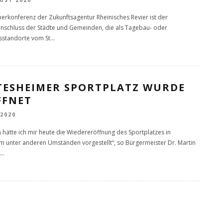
UST 2020
nerkonferenz der Zukunftsagentur Rheinisches Revier ist der
chluss der Städte und Gemeinden, die als Tagebau- oder
sstandorte vom St
...
TESHEIMER SPORTPLATZ WURDE
FFNET
 2020
ch hätte ich mir heute die Wiedereröffnung des Sportplatzes in
m unter anderen Umständen vorgestellt“, so Bürgermeister Dr. Martin
...