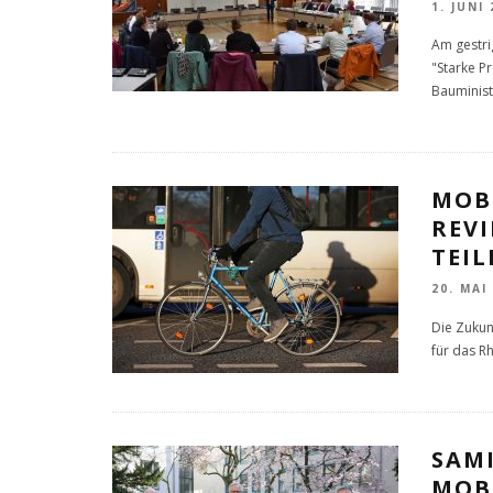
1. JUNI
Am gestri
"Starke P
Bauminis
MOB
REVI
TEI
20. MAI
Die Zukunf
für das Rh
SAM
MOB