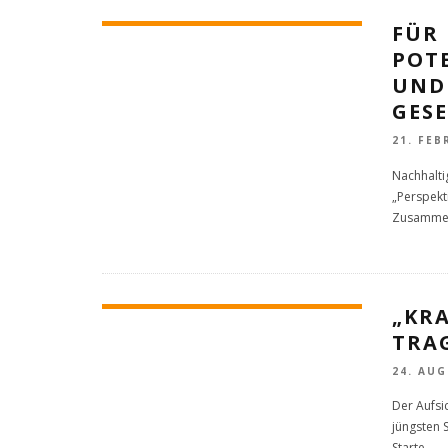
FÜR 
POT
UND
GES
21. FEB
Nachhalti
„Perspekt
Zusammen
„KR
TRA
24. AUG
Der Aufsi
jüngsten 
Starte
...