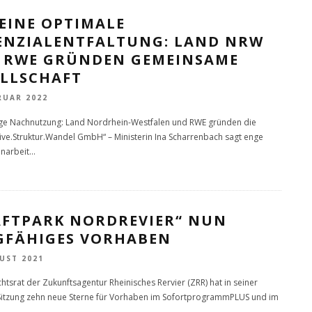
EINE OPTIMALE
ENZIALENTFALTUNG: LAND NRW
 RWE GRÜNDEN GEMEINSAME
ELLSCHAFT
RUAR 2022
ge Nachnutzung: Land Nordrhein-Westfalen und RWE gründen die
ive.Struktur.Wandel GmbH“ – Ministerin Ina Scharrenbach sagt enge
arbeit
...
AFTPARK NORDREVIER“ NUN
GFÄHIGES VORHABEN
UST 2021
chtsrat der Zukunftsagentur Rheinisches Rervier (ZRR) hat in seiner
Sitzung zehn neue Sterne für Vorhaben im SofortprogrammPLUS und im