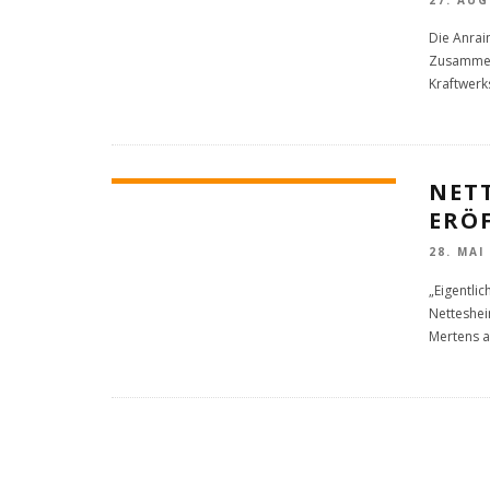
27. AUG
Die Anrai
Zusammens
Kraftwerk
NET
ERÖ
28. MAI
„Eigentli
Netteshei
Mertens a