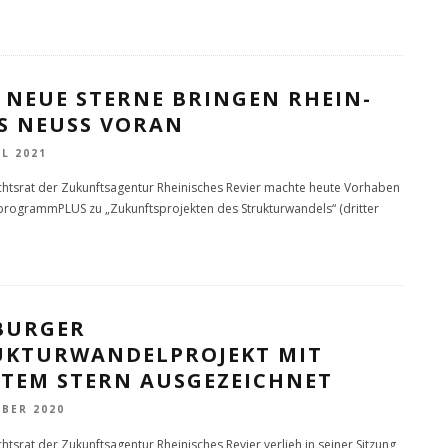
 NEUE STERNE BRINGEN RHEIN-
IS NEUSS VORAN
IL 2021
chtsrat der Zukunftsagentur Rheinisches Revier machte heute Vorhaben
programmPLUS zu „Zukunftsprojekten des Strukturwandels“ (dritter
BURGER
UKTURWANDELPROJEKT MIT
ITEM STERN AUSGEZEICHNET
OBER 2020
htsrat der Zukunftsagentur Rheinisches Revier verlieh in seiner Sitzung