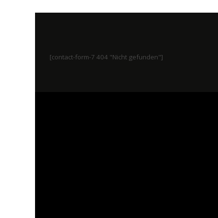
[contact-form-7 404 "Nicht gefunden"]