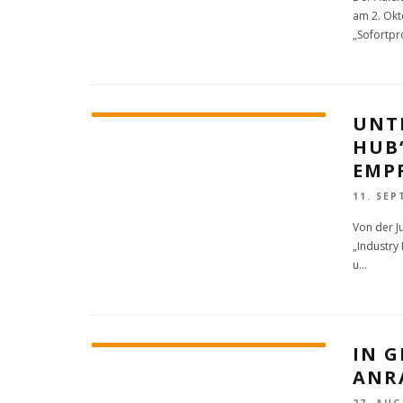
am 2. Okt
„Sofortp
UNT
HUB
EMP
11. SEP
Von der J
„Industry
u
...
IN G
ANR