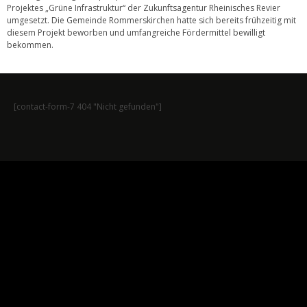
Projektes „Grüne Infrastruktur“ der Zukunftsagentur Rheinisches Revier
umgesetzt. Die Gemeinde Rommerskirchen hatte sich bereits frühzeitig mit
diesem Projekt beworben und umfangreiche Fördermittel bewilligt
bekommen.
[contact-form-7 404 "Nicht gefunden"]