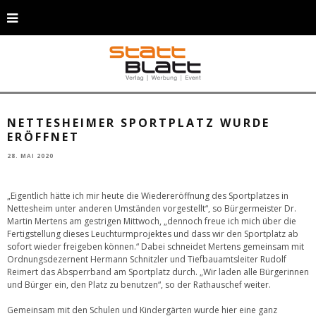
Ein tolles Projekt wurde nun an die Menschen in Rommerskirchen
übergeben. Bürgermeister Dr. Martin Mertens (Bildmitte) hätte sich gerne
einen anderen Rahmen zur Eröffnung des Nettesheimer Sportplatzes
gewünscht. © Gemeinde Rommerskirchen
NETTESHEIMER SPORTPLATZ WURDE
ERÖFFNET
28. MAI 2020
„Eigentlich hätte ich mir heute die Wiedereröffnung des Sportplatzes in
Nettesheim unter anderen Umständen vorgestellt“, so Bürgermeister Dr.
Martin Mertens am gestrigen Mittwoch, „dennoch freue ich mich über die
Fertigstellung dieses Leuchturmprojektes und dass wir den Sportplatz ab
sofort wieder freigeben können.“ Dabei schneidet Mertens gemeinsam mit
Ordnungsdezernent Hermann Schnitzler und Tiefbauamtsleiter Rudolf
Reimert das Absperrband am Sportplatz durch. „Wir laden alle Bürgerinnen
und Bürger ein, den Platz zu benutzen“, so der Rathauschef weiter.
Gemeinsam mit den Schulen und Kindergärten wurde hier eine ganz