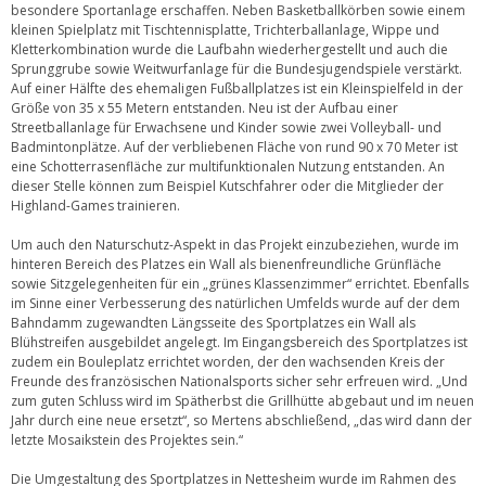
besondere Sportanlage erschaffen. Neben Basketballkörben sowie einem
kleinen Spielplatz mit Tischtennisplatte, Trichterballanlage, Wippe und
Kletterkombination wurde die Laufbahn wiederhergestellt und auch die
Sprunggrube sowie Weitwurfanlage für die Bundesjugendspiele verstärkt.
Auf einer Hälfte des ehemaligen Fußballplatzes ist ein Kleinspielfeld in der
Größe von 35 x 55 Metern entstanden. Neu ist der Aufbau einer
Streetballanlage für Erwachsene und Kinder sowie zwei Volleyball- und
Badmintonplätze. Auf der verbliebenen Fläche von rund 90 x 70 Meter ist
eine Schotterrasenfläche zur multifunktionalen Nutzung entstanden. An
dieser Stelle können zum Beispiel Kutschfahrer oder die Mitglieder der
Highland-Games trainieren.
Um auch den Naturschutz-Aspekt in das Projekt einzubeziehen, wurde im
hinteren Bereich des Platzes ein Wall als bienenfreundliche Grünfläche
sowie Sitzgelegenheiten für ein „grünes Klassenzimmer“ errichtet. Ebenfalls
im Sinne einer Verbesserung des natürlichen Umfelds wurde auf der dem
Bahndamm zugewandten Längsseite des Sportplatzes ein Wall als
Blühstreifen ausgebildet angelegt. Im Eingangsbereich des Sportplatzes ist
zudem ein Bouleplatz errichtet worden, der den wachsenden Kreis der
Freunde des französischen Nationalsports sicher sehr erfreuen wird. „Und
zum guten Schluss wird im Spätherbst die Grillhütte abgebaut und im neuen
Jahr durch eine neue ersetzt“, so Mertens abschließend, „das wird dann der
letzte Mosaikstein des Projektes sein.“
Die Umgestaltung des Sportplatzes in Nettesheim wurde im Rahmen des