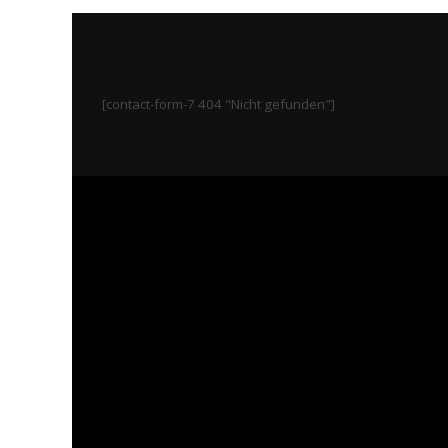
[contact-form-7 404 "Nicht gefunden"]