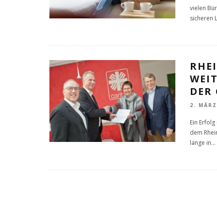
vielen Bü
sicheren 
RHE
WEI
DER 
2. MÄRZ
Ein Erfol
dem Rhein
lange in
...