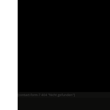
[contact-form-7 404 "Nicht gefunden"]