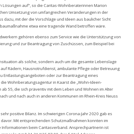
 Lösungen auf“, so die Caritas-Wohnberaterinnen Marion
tischen Umsetzung von umfangreichen Veränderungen in der
 dazu, mit der die Vorschläge und Ideen aus baulicher Sicht
 Umbaumaßnahme etwa eine tragende Wand betroffen wäre.
dwerkern gehören ebenso zum Service wie die Unterstützung von
ierung und zur Beantragung von Zuschüssen, zum Beispiel bei
nsituation als solche, sondern auch um die gesamte Lebenslage
n auf Rädern, Hausnotrufdienst, ambulante Pflege oder Betreuung
 zu Entlastungsangeboten oder zur Beantragung eines
die Wohnberatungsagentur in Kaarst die „Wohn-Ideen-
ab 55, die sich präventiv mit dem Leben und Wohnen im Alter
 nach und nach auch in anderen Kommunen im Rhein-Kreis Neuss
ehr positive Bilanz. Im schwierigen Corona-Jahr 2020 gab es
ahr davor. Mit entsprechenden Schutzmaßnahmen konnten im
 Informationen beim Caritasverband. Ansprechpartnerin ist