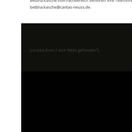
Bettina Kasche vom Fachbereich Senioren. Ihre Telefonn
bettina.kasche@caritas-neuss.de
.
[contact-form-7 404 "Nicht gefunden"]