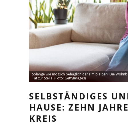
Solange wie möglich behaglich daheim bleiben: Die Wohnber
Tat zur Stelle. (Foto: GettyImages)
SELBSTÄNDIGES UN
HAUSE: ZEHN JAH
KREIS