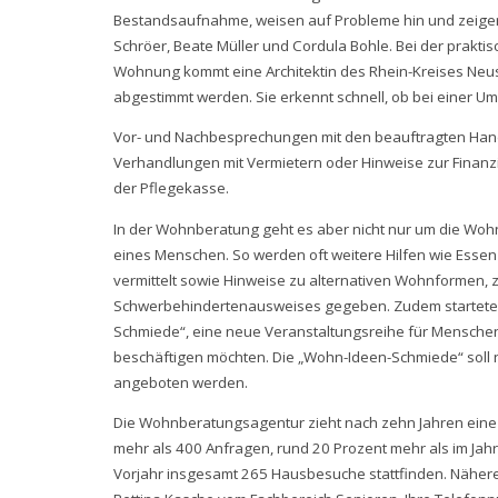
Bestandsaufnahme, weisen auf Probleme hin und zeigen
Schröer, Beate Müller und Cordula Bohle. Bei der prak
Wohnung kommt eine Architektin des Rhein-Kreises Neuss
abgestimmt werden. Sie erkennt schnell, ob bei einer
Vor- und Nachbesprechungen mit den beauftragten Han
Verhandlungen mit Vermietern oder Hinweise zur Finanz
der Pflegekasse.
In der Wohnberatung geht es aber nicht nur um die Woh
eines Menschen. So werden oft weitere Hilfen wie Esse
vermittelt sowie Hinweise zu alternativen Wohnformen,
Schwerbehindertenausweises gegeben. Zudem startete 
Schmiede“, eine neue Veranstaltungsreihe für Menschen 
beschäftigen möchten. Die „Wohn-Ideen-Schmiede“ soll
angeboten werden.
Die Wohnberatungsagentur zieht nach zehn Jahren eine s
mehr als 400 Anfragen, rund 20 Prozent mehr als im J
Vorjahr insgesamt 265 Hausbesuche stattfinden. Nähere