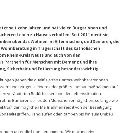
tzt seit zehn Jahren und hat vielen Bürgerinnen und
cheren Leben zu Hause verholfen. Seit 2011 dient sie
danken über das Wohnen im Alter machen, und Senioren, die
e Wohnberatung in Trägerschaft des katholischen
vom Rhein-Kreis Neuss und auch von den
aus Partnerin für Menschen mit Demenz und ihre
ng, Sicherheit und Entlastung besonders wichtig.
tungen geben die qualifizierten Caritas-Wohnberaterinnen
usern und bringen kleinere oder größere Umbaumaßnahmen auf
 den veränderten Bedürfnissen und der Lebenssituation
ohne Barrieren soll es den Menschen ermöglichen, so lange wie
ektrum der möglichen Maßnahmen reicht von der Beseitigung
n von Haltegriffen, Handläufen oder Rampen bis hin zum Umbau
chenden unter die Lupe genommen. „Wir machen eine