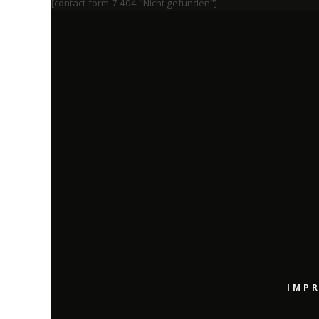
[contact-form-7 404 "Nicht gefunden"]
IMP