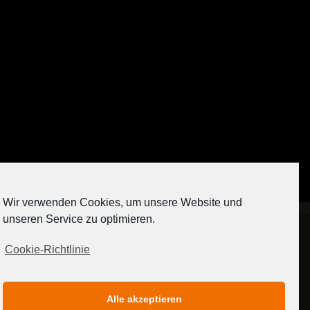
Auf Instagram folgen
Wir verwenden Cookies, um unsere Website und
[contact-form-7 404 "Nicht gefunden"]
unseren Service zu optimieren.
Cookie-Richtlinie
IMPRESSUM
DATENSCHUTZERKLÄRUNG
Alle akzeptieren
MEDIADATEN