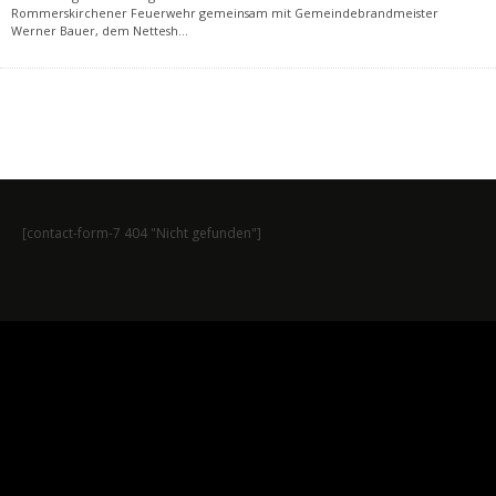
Rommerskirchener Feuerwehr gemeinsam mit Gemeindebrandmeister
Werner Bauer, dem Nettesh
...
[contact-form-7 404 "Nicht gefunden"]