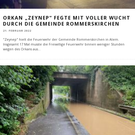
ORKAN „ZEYNEP“ FEGTE MIT VOLLER WUCHT
DURCH DIE GEMEINDE ROMMERSKIRCHEN
21. FEBRUAR 2022
"Zeynep" hielt die Feuerwehr der Gemeinde Rommerskirchen in Atem.
Insgesamt 17 Mal musste die Freiwillige Feuerwehr binnen weniger Stunden
wegen des Orkans aus
...