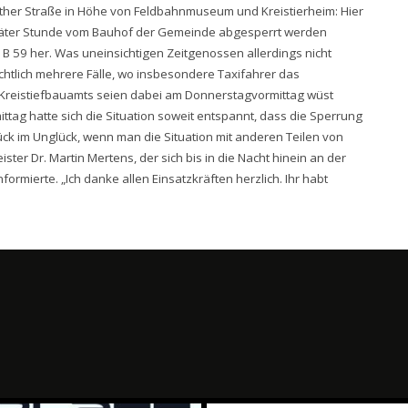
ather Straße in Höhe von Feldbahnmuseum und Kreistierheim: Hier
später Stunde vom Bauhof der Gemeinde abgesperrt werden
 B 59 her. Was uneinsichtigen Zeitgenossen allerdings nicht
chtlich mehrere Fälle, wo insbesondere Taxifahrer das
s Kreistiefbauamts seien dabei am Donnerstagvormittag wüst
tag hatte sich die Situation soweit entspannt, dass die Sperrung
k im Unglück, wenn man die Situation mit anderen Teilen von
ter Dr. Martin Mertens, der sich bis in die Nacht hinein an der
ormierte. „Ich danke allen Einsatzkräften herzlich. Ihr habt