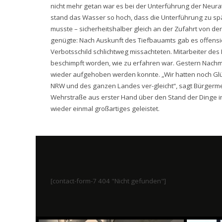
nicht mehr getan war es bei der Unterführung der Neur
stand das Wasser so hoch, dass die Unterführung zu 
musste – sicherheitshalber gleich an der Zufahrt von der
genügte: Nach Auskunft des Tiefbauamts gab es offensi
Verbotsschild schlichtweg missachteten. Mitarbeiter de
beschimpft worden, wie zu erfahren war. Gestern Nachmit
wieder aufgehoben werden konnte. „Wir hatten noch Glüc
NRW und des ganzen Landes ver-gleicht“, sagt Bürgermeis
Wehrstraße aus erster Hand über den Stand der Dinge inf
wieder einmal großartiges geleistet.
[contact-form-7 404 "Nicht gefunden"]