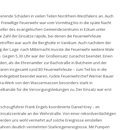
erende Schäden in vielen Teilen Nordrhein-Westfalens an. Auch
Freiwillige Feuerwehr war vom Vormittag bis in die späte Nacht
 Keller des evangelischen Gemeindezentrums in Eckum unter
 Zahl der Einsätze rapide, bei denen die Feuerwehrleute
etroffen war auch die Berghütte in Vanikum. Auch nachdem der
 der Lage: nach Mitternacht musste die Feuerwehr weitere Male
e. Gegen 5.30 Uhr war der Großeinsatz zunächst beendet. Einen
den, als die Ehrenamtler zur Bachstraße in Butzheim und der
ren insgesamt rund 80 Feuerwehrleute – zum Teil bis in die
meindegebiet beendet waren, rückte Feuerwehrchef Werner Bauer
eira-Werk von den Wassermassen besonders stark in
elkanäle für die Versorgungsleitungen zu. Der Einsatz war erst
zugführer Frank Engels koordinierte Daniel Krey – im
Einsatzzentrale an der Wehrstraße. Von einer rekordverdächtigen
erden uns wohl vermehrt auf solche Ereignisse einstellen
Jahren deutlich vermehrten Starkregenereignisse. Mit Pumpen