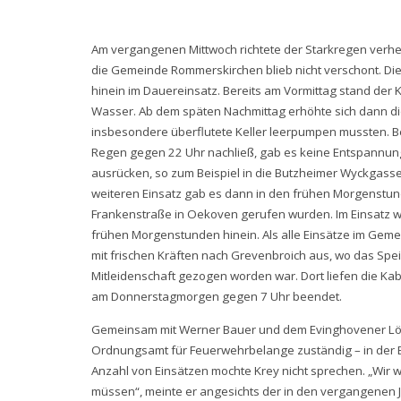
Am vergangenen Mittwoch richtete der Starkregen verhe
die Gemeinde Rommerskirchen blieb nicht verschont. Die 
hinein im Dauereinsatz. Bereits am Vormittag stand der
Wasser. Ab dem späten Nachmittag erhöhte sich dann die
insbesondere überflutete Keller leerpumpen mussten. B
Regen gegen 22 Uhr nachließ, gab es keine Entspannung
ausrücken, so zum Beispiel in die Butzheimer Wyckgass
weiteren Einsatz gab es dann in den frühen Morgenstun
Frankenstraße in Oekoven gerufen wurden. Im Einsatz wa
frühen Morgenstunden hinein. Als alle Einsätze im Ge
mit frischen Kräften nach Grevenbroich aus, wo das Sp
Mitleidenschaft gezogen worden war. Dort liefen die Kab
am Donnerstagmorgen gegen 7 Uhr beendet.
Gemeinsam mit Werner Bauer und dem Evinghovener Lösch
Ordnungsamt für Feuerwehrbelange zuständig – in der 
Anzahl von Einsätzen mochte Krey nicht sprechen. „Wir w
müssen“, meinte er angesichts der in den vergangenen 