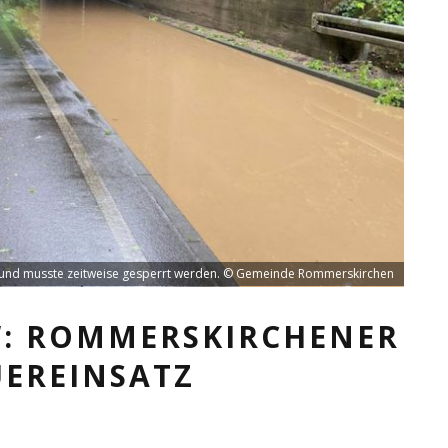
ll und musste zeitweise gesperrt werden. © Gemeinde Rommerskirchen
“: ROMMERSKIRCHENER
UEREINSATZ