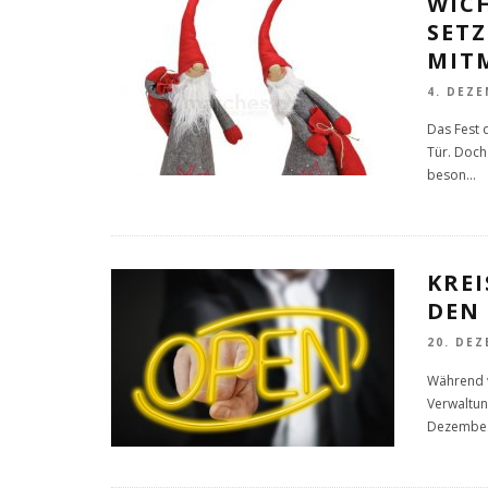
WIC
SETZ
MIT
4. DEZE
Das Fest 
Tür. Doch
beson
...
KRE
DEN
20. DEZ
Während v
Verwaltun
Dezembe