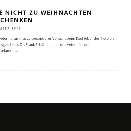
RE NICHT ZU WEIHNACHTEN
SCHENKEN
MBER 2018
veterinäramt rät zu besonderer Vorsicht beim Kauf lebender Tiere als
sgeschenk. Dr. Frank Schäfer, Leiter des Veterinär- und
ttelamtes
...