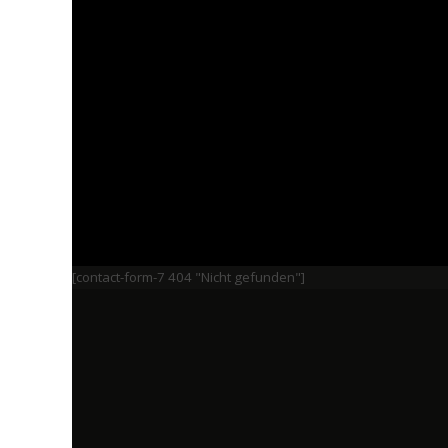
[contact-form-7 404 "Nicht gefunden"]