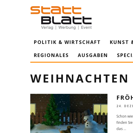
POLITIK & WIRTSCHAFT
KUNST 
REGIONALES
AUSGABEN
SPEC
WEIHNACHTEN
FRÖ
24. DEZ
Schon wied
finden Si
das
...