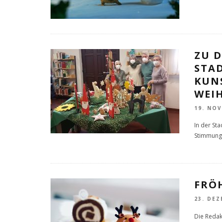
ZU 
STA
KUN
WEI
19. NO
In der Sta
Stimmung 
FRÖ
23. DEZ
Die Redak