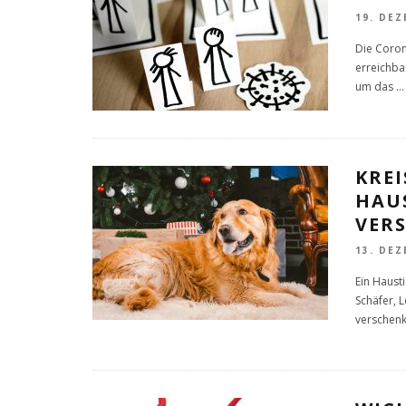
19. DEZ
Die Coron
erreichba
um das
...
KRE
HAU
VER
13. DEZ
Ein Haust
Schäfer, 
verschenk