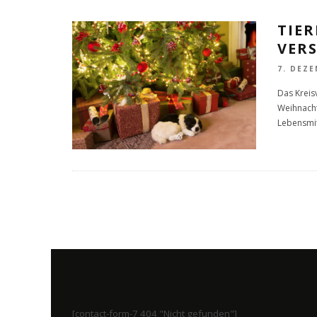
TIE
VER
7. DEZE
Das Kreis
Weihnacht
Lebensmi
[contact-form-7 404 "Nicht gefunden"]