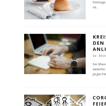
Feiertage
nä
...
KRE
DEN
ANL
22. DEZ
Der Rhein
weiterhin
Jürgen Pe
COR
FEIE