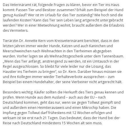
Das Veterinäramt rät, folgende Fragen zu klären, bevor ein Tier ins Haus
kommt: Passen Tier und Besitzer zusammen? Erhält zum Beispiel der Hund
genug Auslauf? Wer ist im Urlaub für das Tier zuständig? Wie hoch sind die
laufenden Kosten? Kann das Tier sein Leben lang artgerecht untergebracht
werden? Wer in einer Mietwohnung wohnt, braucht außerdem die Erlaubnis
des Vermieters.
Tierärztin Dr. Annette Kern vom Kreisveterinäramt berichtet, dass in den
letzten Jahren immer wieder Hunde, Katzen und auch Kaninchen und
Meerschweinchen nach Weihnachten in den Tierheimen abgegeben
wurden. Vorher lagen sie als Weihnachtsgeschenk unter dem Tannenbaum.
„Wenn das Tier anfängt, anstrengend zu werden, ist ein Umtausch in der
Regel ausgeschlossen. So bleibt für viele leider nur die Lösung, das
Haustier ins Tierheim zu bringen“, so Dr. Kern. Darüber hinaus müssen sie
und ihre Kollegen immer wieder Tierhalteverbote aussprechen – zum
Beispiel bei einem Hundehalter, der seine Vierbeiner nicht artgerecht hält.
Besonders wichtig: Käufer sollten die Herkunft des Tiers genau kennen und
prüfen. Wenn Hunde aus dem Ausland – auch aus der EU – nach
Deutschland kommen, geht das nur, wenn sie gegen Tollwut geimpft sind
und außerdem einen Heimtierausweis und einen Mikrochip haben. Die
Impfung gegen Tollwut darf frühestens mit 12 Wochen erfolgen und
wirksam ist sie erst nach 21 Tagen. Das bedeutet, dass der Hund bei der
Reise nach Deutschland mindestens 15 Wochen alt sein muss.