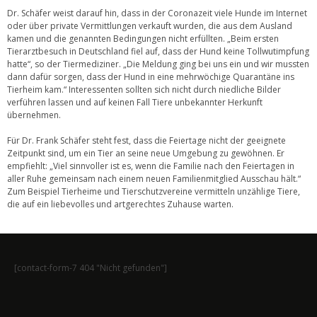
Dr. Schäfer weist darauf hin, dass in der Coronazeit viele Hunde im Internet
oder über private Vermittlungen verkauft wurden, die aus dem Ausland
kamen und die genannten Bedingungen nicht erfüllten. „Beim ersten
Tierarztbesuch in Deutschland fiel auf, dass der Hund keine Tollwutimpfung
hatte“, so der Tiermediziner. „Die Meldung ging bei uns ein und wir mussten
dann dafür sorgen, dass der Hund in eine mehrwöchige Quarantäne ins
Tierheim kam.“ Interessenten sollten sich nicht durch niedliche Bilder
verführen lassen und auf keinen Fall Tiere unbekannter Herkunft
übernehmen.
Für Dr. Frank Schäfer steht fest, dass die Feiertage nicht der geeignete
Zeitpunkt sind, um ein Tier an seine neue Umgebung zu gewöhnen. Er
empfiehlt: „Viel sinnvoller ist es, wenn die Familie nach den Feiertagen in
aller Ruhe gemeinsam nach einem neuen Familienmitglied Ausschau hält.“
Zum Beispiel Tierheime und Tierschutzvereine vermitteln unzählige Tiere,
die auf ein liebevolles und artgerechtes Zuhause warten.
[contact-form-7 404 "Nicht gefunden"]