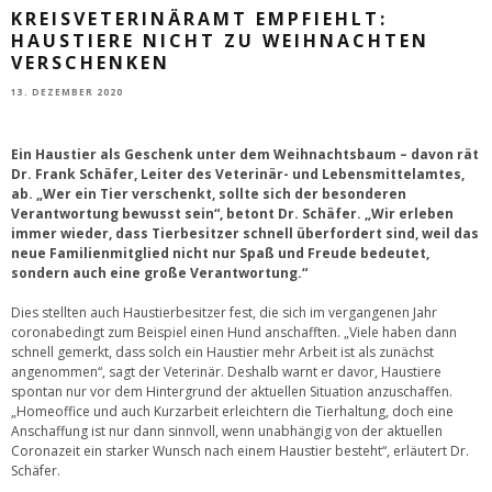
KREISVETERINÄRAMT EMPFIEHLT:
HAUSTIERE NICHT ZU WEIHNACHTEN
VERSCHENKEN
13. DEZEMBER 2020
Ein Haustier als Geschenk unter dem Weihnachtsbaum – davon rät
Dr. Frank Schäfer, Leiter des Veterinär- und Lebensmittelamtes,
ab. „Wer ein Tier verschenkt, sollte sich der besonderen
Verantwortung bewusst sein“, betont Dr. Schäfer. „Wir erleben
immer wieder, dass Tierbesitzer schnell überfordert sind, weil das
neue Familienmitglied nicht nur Spaß und Freude bedeutet,
sondern auch eine große Verantwortung.“
Dies stellten auch Haustierbesitzer fest, die sich im vergangenen Jahr
coronabedingt zum Beispiel einen Hund anschafften. „Viele haben dann
schnell gemerkt, dass solch ein Haustier mehr Arbeit ist als zunächst
angenommen“, sagt der Veterinär. Deshalb warnt er davor, Haustiere
spontan nur vor dem Hintergrund der aktuellen Situation anzuschaffen.
„Homeoffice und auch Kurzarbeit erleichtern die Tierhaltung, doch eine
Anschaffung ist nur dann sinnvoll, wenn unabhängig von der aktuellen
Coronazeit ein starker Wunsch nach einem Haustier besteht“, erläutert Dr.
Schäfer.