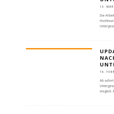
12. MÄR
Die Arbei
Hochtoure
Unterges
UPD
NAC
UNT
16. FEB
Ab sofort
Untergesc
möglich. A