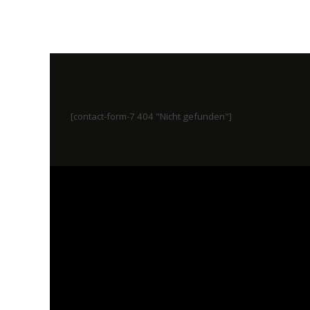
[contact-form-7 404 "Nicht gefunden"]