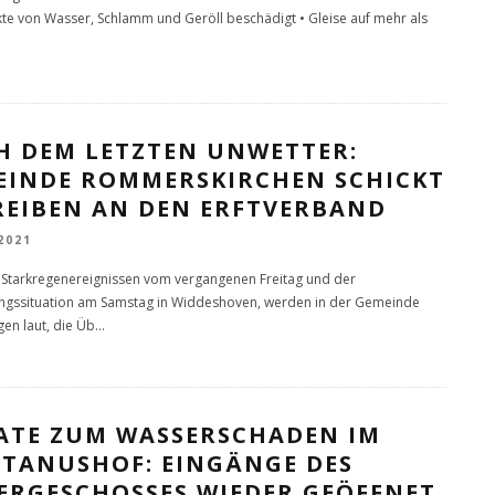
te von Wasser, Schlamm und Geröll beschädigt • Gleise auf mehr als
H DEM LETZTEN UNWETTER:
EINDE ROMMERSKIRCHEN SCHICKT
REIBEN AN DEN ERFTVERBAND
 2021
Starkregenereignissen vom vergangenen Freitag und der
ngssituation am Samstag in Widdeshoven, werden in der Gemeinde
en laut, die Üb
...
ATE ZUM WASSERSCHADEN IM
TANUSHOF: EINGÄNGE DES
ERGESCHOSSES WIEDER GEÖFFNET