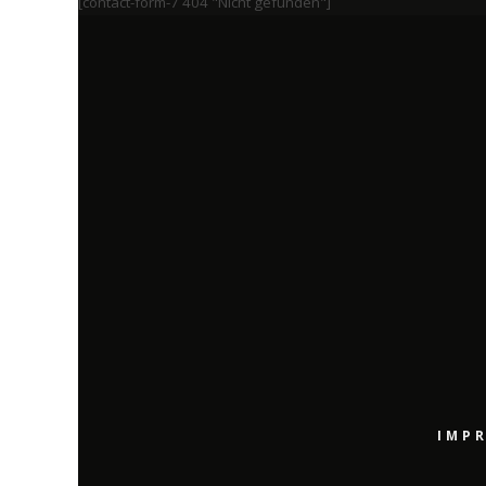
[contact-form-7 404 "Nicht gefunden"]
IMP