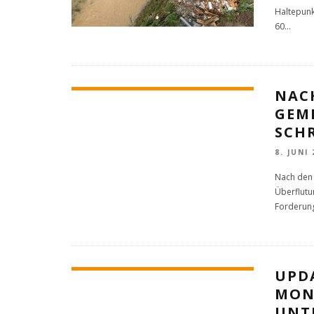
Haltepunk
60
...
NAC
GEM
SCH
8. JUNI
Nach den 
Überflutu
Forderung
UPD
MON
UNT