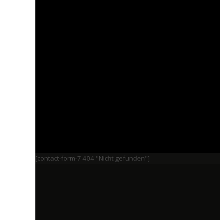
[contact-form-7 404 "Nicht gefunden"]