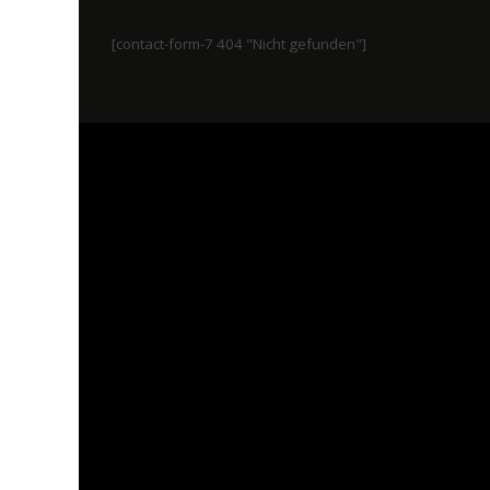
[contact-form-7 404 "Nicht gefunden"]