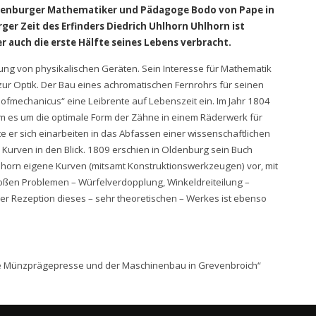
 Oldenburger Mathematiker und Pädagoge Bodo von Pape in
rger Zeit des Erfinders Diedrich Uhlhorn Uhlhorn ist
 auch die erste Hälfte seines Lebens verbracht.
lung von physikalischen Geräten. Sein Interesse für Mathematik
ur Optik. Der Bau eines achromatischen Fernrohrs für seinen
mechanicus“ eine Leibrente auf Lebenszeit ein. Im Jahr 1804
m es um die optimale Form der Zähne in einem Räderwerk für
er sich einarbeiten in das Abfassen einer wissenschaftlichen
Kurven in den Blick. 1809 erschien in Oldenburg sein Buch
hlhorn eigene Kurven (mitsamt Konstruktionswerkzeugen) vor, mit
ßen Problemen – Würfelverdopplung, Winkeldreiteilung –
der Rezeption dieses – sehr theoretischen – Werkes ist ebenso
e Münzprägepresse und der Maschinenbau in Grevenbroich“