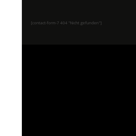
[contact-form-7 404 "Nicht gefunden"]