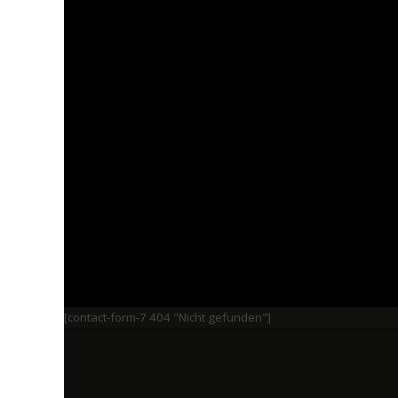
[contact-form-7 404 "Nicht gefunden"]