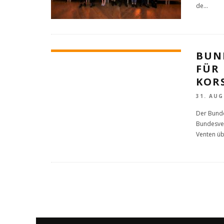
de
...
BUN
FÜR
KOR
31. AUG
Der Bunde
Bundesver
Venten üb