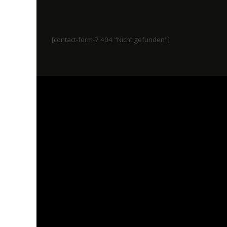
[contact-form-7 404 "Nicht gefunden"]