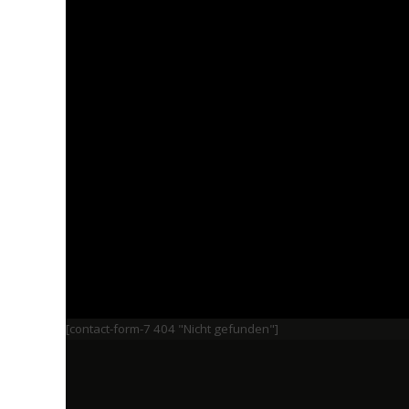
[contact-form-7 404 "Nicht gefunden"]