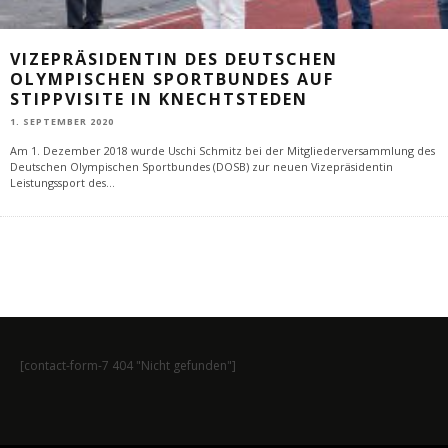
VIZEPRÄSIDENTIN DES DEUTSCHEN
OLYMPISCHEN SPORTBUNDES AUF
STIPPVISITE IN KNECHTSTEDEN
1. SEPTEMBER 2020
Am 1. Dezember 2018 wurde Uschi Schmitz bei der Mitgliederversammlung des
Deutschen Olympischen Sportbundes (DOSB) zur neuen Vizepräsidentin
Leistungssport des
...
[contact-form-7 404 "Nicht gefunden"]