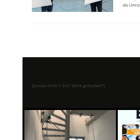
die Umrüs
[contact-form-7 404 "Nicht gefunden"]