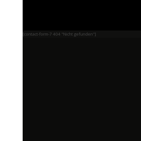
[contact-form-7 404 "Nicht gefunden"]