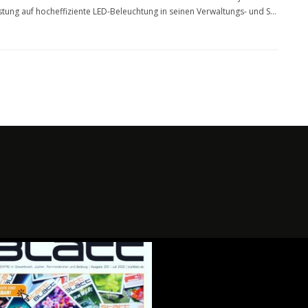
tung auf hocheffiziente LED-Beleuchtung in seinen Verwaltungs- und S
...