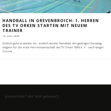
HANDBALL IN GREVENBROICH: 1. HERREN
DES TV ORKEN STARTEN MIT NEUEM
TRAINER
14. JULI 2020
Endlich geht es wieder los - endlich wieder Handball. Am gestrigen Dienstag
begann für die erste Herrenmannschaft des TV Orken 1896 e. V. - nach langer
Corona
...
[contact-form-7 404 "Nicht gefunden"]