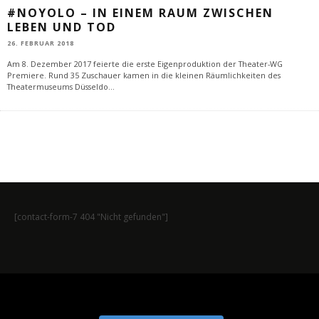
#NOYOLO – IN EINEM RAUM ZWISCHEN
LEBEN UND TOD
26. FEBRUAR 2018
Am 8. Dezember 2017 feierte die erste Eigenproduktion der Theater-WG
Premiere. Rund 35 Zuschauer kamen in die kleinen Räumlichkeiten des
Theatermuseums Düsseldo
...
[contact-form-7 404 "Nicht gefunden"]