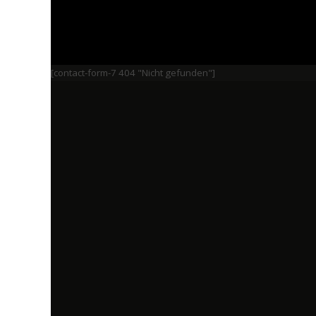
[contact-form-7 404 "Nicht gefunden"]