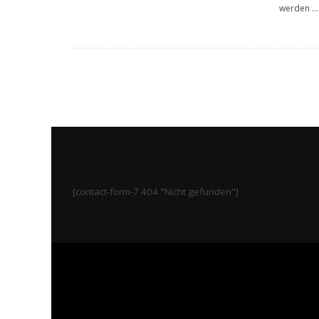
werden
...
[contact-form-7 404 "Nicht gefunden"]