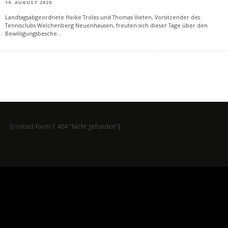
19. AUGUST 2020
Landtagsabgeordnete Heike Troles und Thomas Vieten, Vorsitzender des
Tennisclubs Welchenberg Neuenhausen, freuten sich dieser Tage über den
Bewilligungsbesche
...
[contact-form-7 404 "Nicht gefunden"]