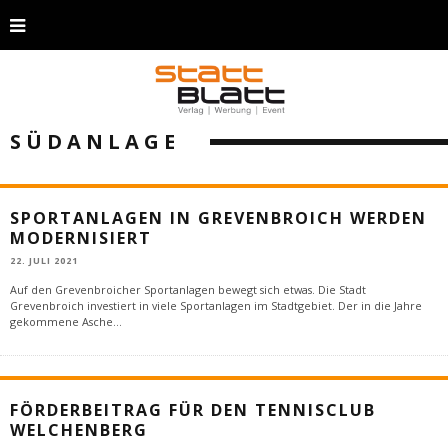
SÜDANLAGE
SPORTANLAGEN IN GREVENBROICH WERDEN
MODERNISIERT
22. JULI 2021
Auf den Grevenbroicher Sportanlagen bewegt sich etwas. Die Stadt
Grevenbroich investiert in viele Sportanlagen im Stadtgebiet. Der in die Jahre
gekommene Asche
...
FÖRDERBEITRAG FÜR DEN TENNISCLUB
WELCHENBERG