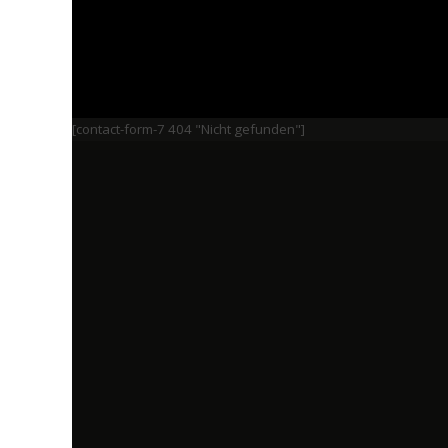
[contact-form-7 404 "Nicht gefunden"]