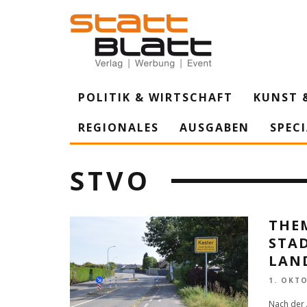
POLITIK & WIRTSCHAFT
KUNST 
REGIONALES
AUSGABEN
SPEC
STVO
THEM
TAD
AND
1. OKT
Nach der 