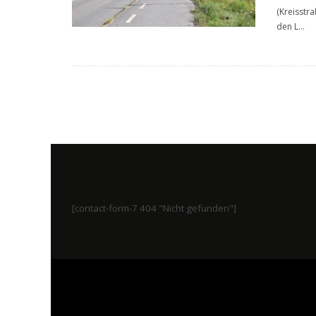
(Kreisstra
den L
...
[contact-form-7 404 "Nicht gefunden"]