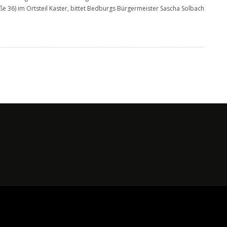
ße 36) im Ortsteil Kaster, bittet Bedburgs Bürgermeister Sascha Solbach