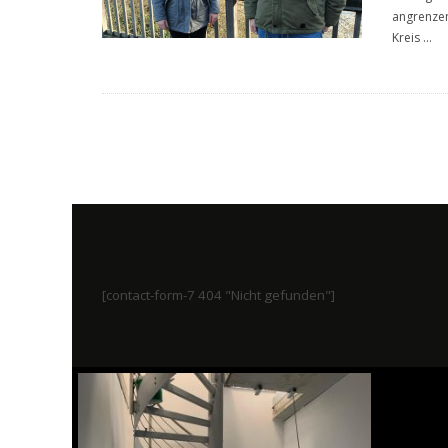
angrenzen
Kreis
...
[contact-form-7 404 "Nicht gefunden"]