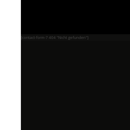
[contact-form-7 404 "Nicht gefunden"]