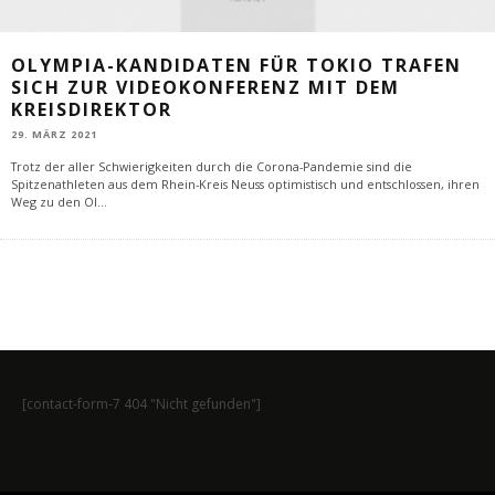
OLYMPIA-KANDIDATEN FÜR TOKIO TRAFEN
SICH ZUR VIDEOKONFERENZ MIT DEM
KREISDIREKTOR
29. MÄRZ 2021
Trotz der aller Schwierigkeiten durch die Corona-Pandemie sind die
Spitzenathleten aus dem Rhein-Kreis Neuss optimistisch und entschlossen, ihren
Weg zu den Ol
...
[contact-form-7 404 "Nicht gefunden"]