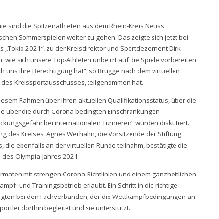
mie sind die Spitzenathleten aus dem Rhein-Kreis Neuss
schen Sommerspielen weiter zu gehen. Das zeigte sich jetzt bei
 „Tokio 2021“, zu der Kreisdirektor und Sportdezernent Dirk
 wie sich unsere Top-Athleten unbeirrt auf die Spiele vorbereiten.
ch uns ihre Berechtigung hat“, so Brügge nach dem virtuellen
e des Kreissportausschusses, teilgenommen hat.
diesem Rahmen über ihren aktuellen Qualifikationsstatus, über die
ie über die durch Corona bedingten Einschränkungen
kungsgefahr bei internationalen Turnieren“ wurden diskutiert.
ng des Kreises. Agnes Werhahn, die Vorsitzende der Stiftung
die ebenfalls an der virtuellen Runde teilnahm, bestätigte die
 des Olympia-Jahres 2021.
rmaten mit strengen Corona-Richtlinien und einem ganzheitlichen
- und Trainingsbetrieb erlaubt. Ein Schritt in die richtige
ftragten bei den Fachverbänden, der die Wettkampfbedingungen an
rtler dorthin begleitet und sie unterstützt.