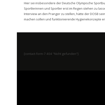
Hier sei insbesondere der Deutsche Olympische Sportbun
Sportlerinnen und Sportler erst im Regen stehen zu las
Interview an den Pranger zu stellen, hätte der DOSB se
machen sollen und funktionierende Hygienekonzepte era
[contact-form-7 404 "Nicht gefunden"]