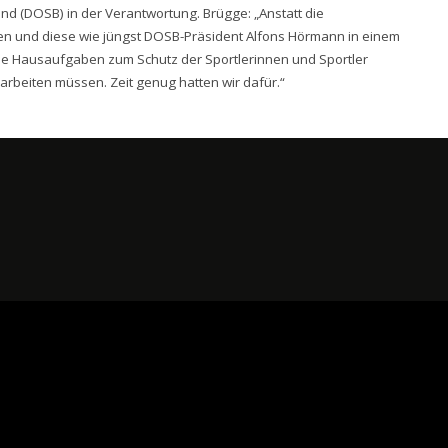
d (DOSB) in der Verantwortung. Brügge: „Anstatt die
sen und diese wie jüngst DOSB-Präsident Alfons Hörmann in einem
ine Hausaufgaben zum Schutz der Sportlerinnen und Sportler
rbeiten müssen. Zeit genug hatten wir dafür.“