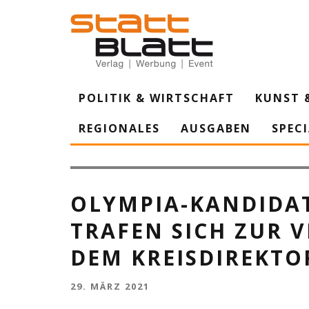
POLITIK & WIRTSCHAFT
KUNST 
REGIONALES
AUSGABEN
SPEC
Kreisdirektor Dirk Brügge, Agnes Werhahn und Andreas Buch
Qualifikation für die Olympischen Spiele aus. (Screenshot: 
OLYMPIA-KANDIDA
TRAFEN SICH ZUR 
DEM KREISDIREKTO
29. MÄRZ 2021