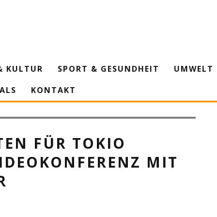
& KULTUR
SPORT & GESUNDHEIT
UMWELT 
IALS
KONTAKT
artz tauschten sich mit den Spitzenathleten aus der Region über die
Rhein-Kreis Neuss)
TEN FÜR TOKIO
VIDEOKONFERENZ MIT
R