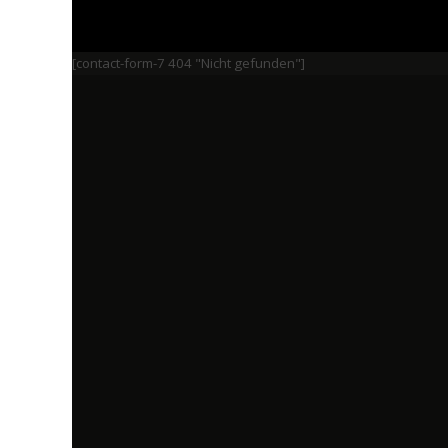
[contact-form-7 404 "Nicht gefunden"]