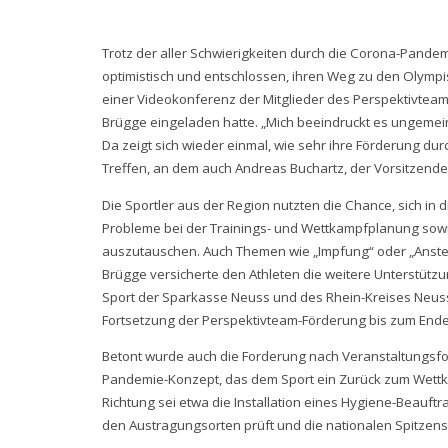
Trotz der aller Schwierigkeiten durch die Corona-Pande
optimistisch und entschlossen, ihren Weg zu den Olympi
einer Videokonferenz der Mitglieder des Perspektivteams
Brügge eingeladen hatte. „Mich beeindruckt es ungemein,
Da zeigt sich wieder einmal, wie sehr ihre Förderung dur
Treffen, an dem auch Andreas Buchartz, der Vorsitzend
Die Sportler aus der Region nutzten die Chance, sich in 
Probleme bei der Trainings- und Wettkampfplanung sow
auszutauschen. Auch Themen wie „Impfung“ oder „Anstec
Brügge versicherte den Athleten die weitere Unterstützu
Sport der Sparkasse Neuss und des Rhein-Kreises Neuss, 
Fortsetzung der Perspektivteam-Förderung bis zum Ende
Betont wurde auch die Forderung nach Veranstaltungsfo
Pandemie-Konzept, das dem Sport ein Zurück zum Wettkampf
Richtung sei etwa die Installation eines Hygiene-Beau
den Austragungsorten prüft und die nationalen Spitzenspo