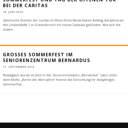
BEI DER CARITAS
26. JUNI 2019
Zahlreiche Dienste der Caritas im Rhein-Kreis Neuss haben Anfang des Jahres an
der Lindenstaße 1 in Grevenbroich ein neues Zuhause gefunden. Wie sich die
Zusam
...
GROSSES SOMMERFEST IM S
ENIORENZENTRUM BERNARDUS
11. SEPTEMBER 2018
Nostalgisch wurde es jetzt in der Seniorenresidenz „Bernardus“. Ganz unter
dem Motto „Berlin der 60er-Jahre“ feierte die Einrichtung ihr diesjähriges
Sommerfest
...