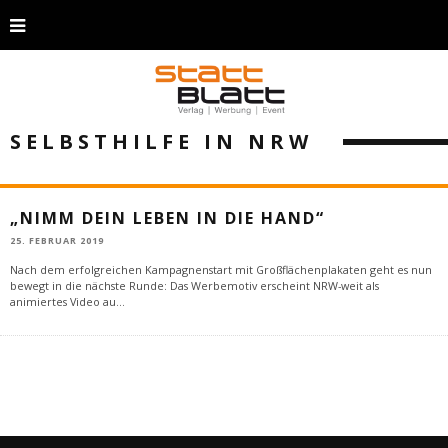
SELBSTHILFE IN NRW
„NIMM DEIN LEBEN IN DIE HAND“
25. FEBRUAR 2019
Nach dem erfolgreichen Kampagnenstart mit Großflächenplakaten geht es nun
bewegt in die nächste Runde: Das Werbemotiv erscheint NRW-weit als
animiertes Video au
...