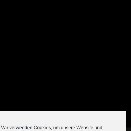
Auf Instagram folgen
Wir verwenden Cookies, um unsere Website und
[contact-form-7 404 "Nicht gefunden"]