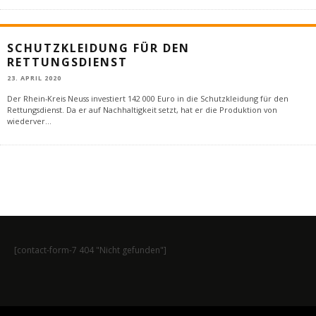
SCHUTZKLEIDUNG FÜR DEN
RETTUNGSDIENST
23. APRIL 2020
Der Rhein-Kreis Neuss investiert 142 000 Euro in die Schutzkleidung für den
Rettungsdienst. Da er auf Nachhaltigkeit setzt, hat er die Produktion von
wiederver
...
[contact-form-7 404 "Nicht gefunden"]