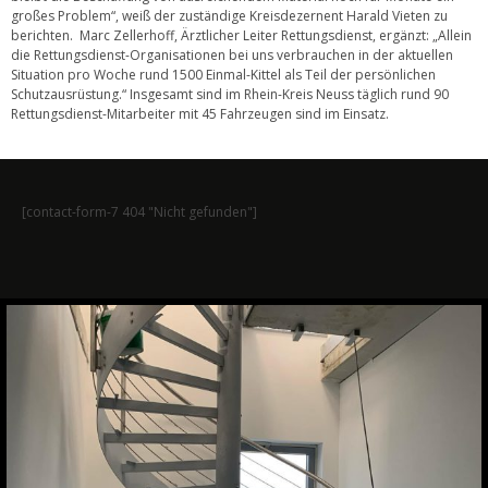
großes Problem“, weiß der zuständige Kreisdezernent Harald Vieten zu
berichten. Marc Zellerhoff, Ärztlicher Leiter Rettungsdienst, ergänzt: „Allein
die Rettungsdienst-Organisationen bei uns verbrauchen in der aktuellen
Situation pro Woche rund 1500 Einmal-Kittel als Teil der persönlichen
Schutzausrüstung.“ Insgesamt sind im Rhein-Kreis Neuss täglich rund 90
Rettungsdienst-Mitarbeiter mit 45 Fahrzeugen sind im Einsatz.
[contact-form-7 404 "Nicht gefunden"]