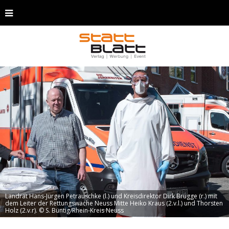
Landrat Hans-Jürgen Petrauschke (l.) und Kreisdirektor Dirk Brügge (r.) mit
dem Leiter der Rettungswache Neuss Mitte Heiko Kraus (2.v.l.) und Thorsten
Holz (2.v.r). © S. Büntig/Rhein-Kreis Neuss