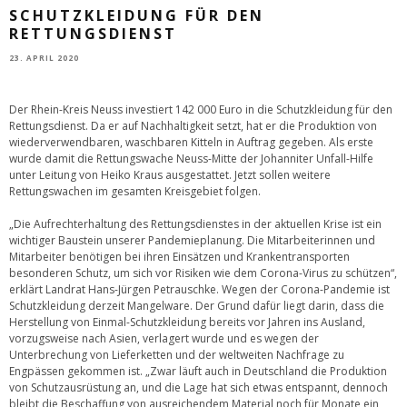
SCHUTZKLEIDUNG FÜR DEN
RETTUNGSDIENST
23. APRIL 2020
Der Rhein-Kreis Neuss investiert 142 000 Euro in die Schutzkleidung für den
Rettungsdienst. Da er auf Nachhaltigkeit setzt, hat er die Produktion von
wiederverwendbaren, waschbaren Kitteln in Auftrag gegeben. Als erste
wurde damit die Rettungswache Neuss-Mitte der Johanniter Unfall-Hilfe
unter Leitung von Heiko Kraus ausgestattet. Jetzt sollen weitere
Rettungswachen im gesamten Kreisgebiet folgen.
„Die Aufrechterhaltung des Rettungsdienstes in der aktuellen Krise ist ein
wichtiger Baustein unserer Pandemieplanung. Die Mitarbeiterinnen und
Mitarbeiter benötigen bei ihren Einsätzen und Krankentransporten
besonderen Schutz, um sich vor Risiken wie dem Corona-Virus zu schützen“,
erklärt Landrat Hans-Jürgen Petrauschke. Wegen der Corona-Pandemie ist
Schutzkleidung derzeit Mangelware. Der Grund dafür liegt darin, dass die
Herstellung von Einmal-Schutzkleidung bereits vor Jahren ins Ausland,
vorzugsweise nach Asien, verlagert wurde und es wegen der
Unterbrechung von Lieferketten und der weltweiten Nachfrage zu
Engpässen gekommen ist. „Zwar läuft auch in Deutschland die Produktion
von Schutzausrüstung an, und die Lage hat sich etwas entspannt, dennoch
bleibt die Beschaffung von ausreichendem Material noch für Monate ein