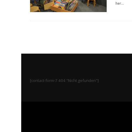
her
...
[contact-form-7 404 "Nicht gefunden"]