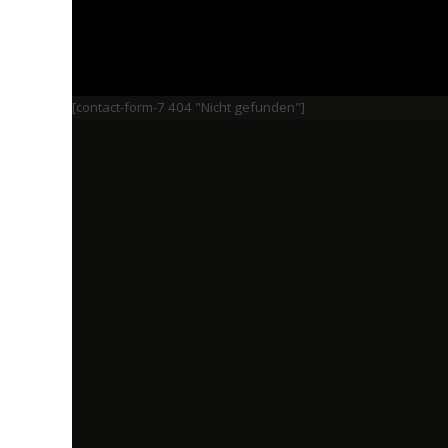
[contact-form-7 404 "Nicht gefunden"]