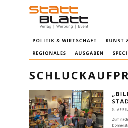
POLITIK & WIRTSCHAFT
KUNST 
REGIONALES
AUSGABEN
SPEC
SCHLUCKAUFPR
„BI
STA
5. APRI
Zum nächs
Donnersta