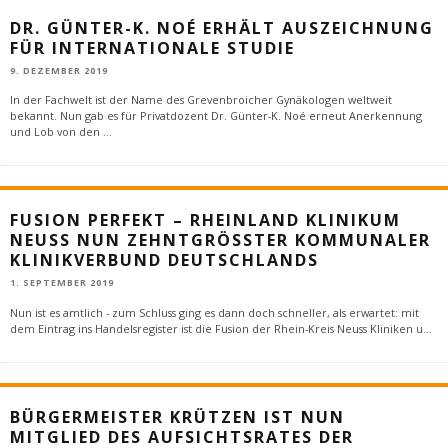
DR. GÜNTER-K. NOÉ ERHÄLT AUSZEICHNUNG
FÜR INTERNATIONALE STUDIE
9. DEZEMBER 2019
In der Fachwelt ist der Name des Grevenbroicher Gynäkologen weltweit
bekannt. Nun gab es für Privatdozent Dr. Günter-K. Noé erneut Anerkennung
und Lob von den
...
FUSION PERFEKT – RHEINLAND KLINIKUM
NEUSS NUN ZEHNTGRÖSSTER KOMMUNALER K
LINIKVERBUND DEUTSCHLANDS
1. SEPTEMBER 2019
Nun ist es amtlich - zum Schluss ging es dann doch schneller, als erwartet: mit
dem Eintrag ins Handelsregister ist die Fusion der Rhein-Kreis Neuss Kliniken u
...
BÜRGERMEISTER KRÜTZEN IST NUN
MITGLIED DES AUFSICHTSRATES DER