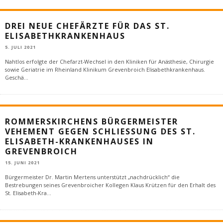
DREI NEUE CHEFÄRZTE FÜR DAS ST.
ELISABETHKRANKENHAUS
5. JULI 2021
Nahtlos erfolgte der Chefarzt-Wechsel in den Kliniken für Anästhesie, Chirurgie
sowie Geriatrie im Rheinland Klinikum Grevenbroich Elisabethkrankenhaus.
Geschä
...
ROMMERSKIRCHENS BÜRGERMEISTER
VEHEMENT GEGEN SCHLIESSUNG DES ST. E
LISABETH-KRANKENHAUSES IN G
REVENBROICH
15. JUNI 2021
Bürgermeister Dr. Martin Mertens unterstützt „nachdrücklich“ die
Bestrebungen seines Grevenbroicher Kollegen Klaus Krützen für den Erhalt des
St. Elisabeth-Kra
...