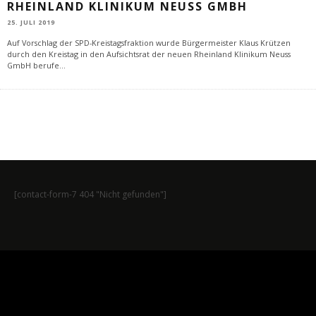
RHEINLAND KLINIKUM NEUSS GMBH
25. JULI 2019
Auf Vorschlag der SPD-Kreistagsfraktion wurde Bürgermeister Klaus Krützen
durch den Kreistag in den Aufsichtsrat der neuen Rheinland Klinikum Neuss
GmbH berufe
...
[contact-form-7 404 "Nicht gefunden"]