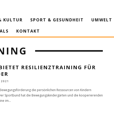
& KULTUR
SPORT & GESUNDHEIT
UMWELT 
IALS
KONTAKT
INING
BIETET RESILIENZTRAINING FÜR
DER
 2021
Bewegungsförderung die persönlichen Ressourcen von Kindern
Der Sportbund hat die Bewegungskindergärten und die kooperierenden
ine im
...