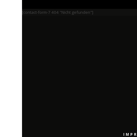
[contact-form-7 404 "Nicht gefunden"]
IMP