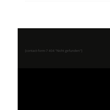
[contact-form-7 404 "Nicht gefunden"]