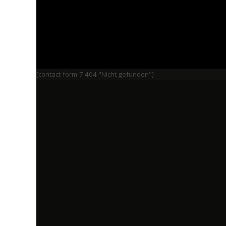
[contact-form-7 404 "Nicht gefunden"]