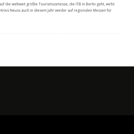
auf die weltweit größte Tourismusmesse, die ITB in Berlin geht, wirbt
-Kreis Neuss auch in diesem Jahr wieder auf regionalen Messen für