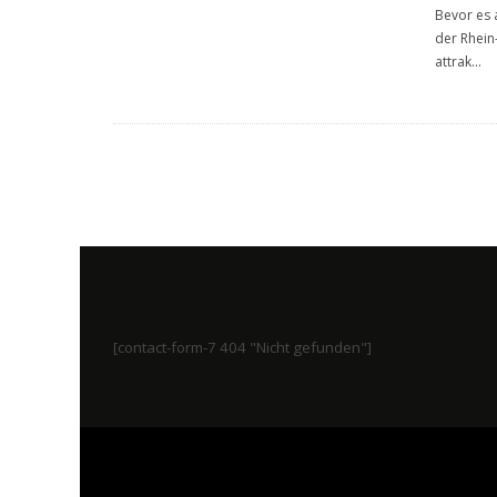
Bevor es 
der Rhein
attrak
...
[contact-form-7 404 "Nicht gefunden"]