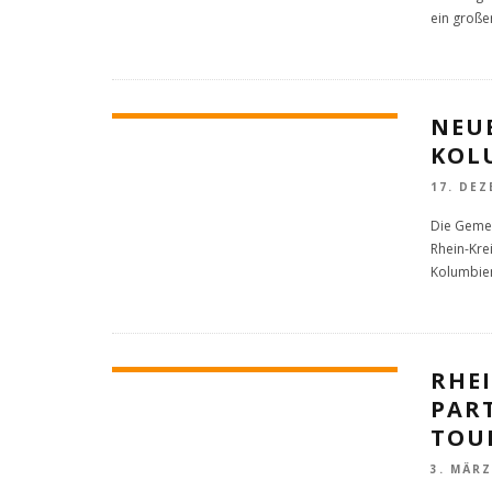
ein große
NEU
KOL
17. DEZ
Die Geme
Rhein-Kre
Kolumbie
RHEI
PAR
TOU
3. MÄRZ